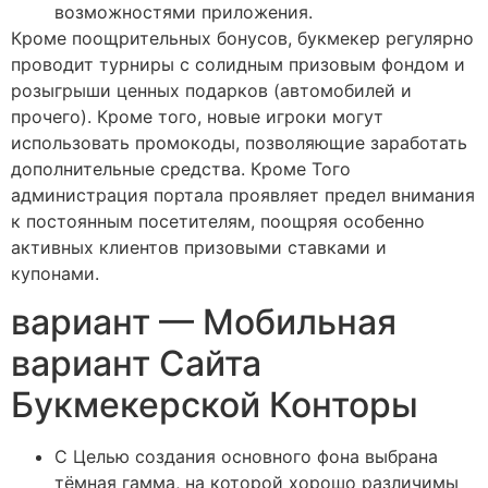
возможностями приложения.
Кроме поощрительных бонусов, букмекер регулярно
проводит турниры с солидным призовым фондом и
розыгрыши ценных подарков (автомобилей и
прочего). Кроме того, новые игроки могут
использовать промокоды, позволяющие заработать
дополнительные средства. Кроме Того
администрация портала проявляет предел внимания
к постоянным посетителям, поощряя особенно
активных клиентов призовыми ставками и
купонами.
вариант — Мобильная
вариант Сайта
Букмекерской Конторы
С Целью создания основного фона выбрана
тёмная гамма, на которой хорошо различимы