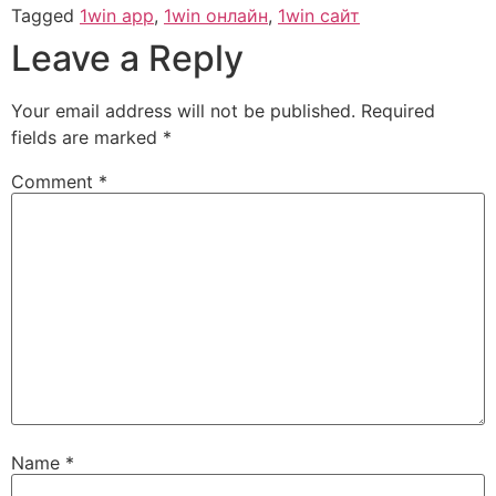
Tagged
1win app
,
1win онлайн
,
1win сайт
Leave a Reply
Your email address will not be published.
Required
fields are marked
*
Comment
*
Name
*