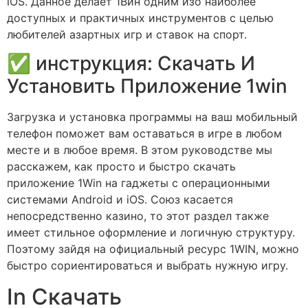
iOS. Данное делает 1Вин одним изо наиболее
доступных и практичных инструментов с целью
любителей азартных игр и ставок на спорт.
✅ инструкция: Скачать И
Установить Приложение 1win
Загрузка и установка программы на ваш мобильный
телефон поможет вам оставаться в игре в любом
месте и в любое время. В этом руководстве мы
расскажем, как просто и быстро скачать
приложение 1Win на гаджеты с операционными
системами Android и iOS. Союз касается
непосредственно казино, то этот раздел также
имеет стильное оформление и логичную структуру.
Поэтому зайдя на официальный ресурс 1WIN, можно
быстро сориентироваться и выбрать нужную игру.
In Скачать