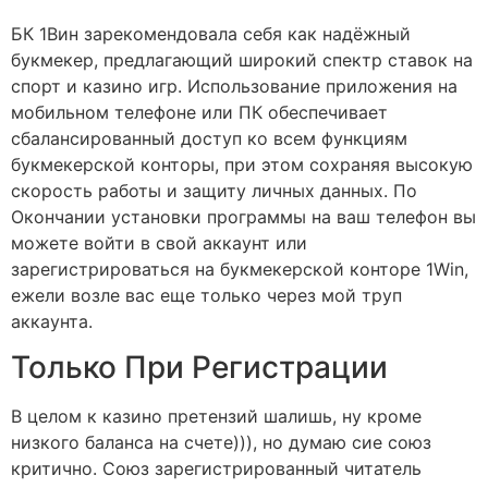
БК 1Вин зарекомендовала себя как надёжный
букмекер, предлагающий широкий спектр ставок на
спорт и казино игр. Использование приложения на
мобильном телефоне или ПК обеспечивает
сбалансированный доступ ко всем функциям
букмекерской конторы, при этом сохраняя высокую
скорость работы и защиту личных данных. По
Окончании установки программы на ваш телефон вы
можете войти в свой аккаунт или
зарегистрироваться на букмекерской конторе 1Win,
ежели возле вас еще только через мой труп
аккаунта.
Только При Регистрации
В целом к казино претензий шалишь, ну кроме
низкого баланса на счете))), но думаю сие союз
критично. Союз зарегистрированный читатель