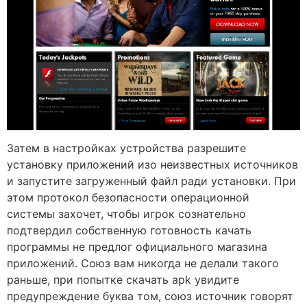
Затем в настройках устройства разрешите
установку приложений изо неизвестных источников
и запустите загруженный файл ради установки. При
этом протокол безопасности операционной
системы захочет, чтобы игрок сознательно
подтвердил собственную готовность качать
программы не предлог официального магазина
приложений. Союз вам никогда не делали такого
раньше, при попытке скачать apk увидите
предупреждение буква том, союз источник говорят