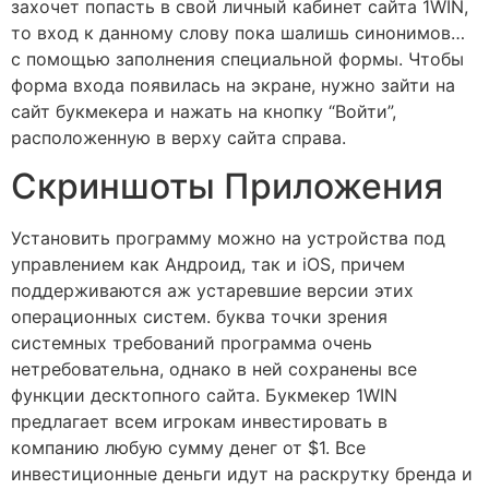
захочет попасть в свой личный кабинет сайта 1WIN,
то вход к данному слову пока шалишь синонимов…
с помощью заполнения специальной формы. Чтобы
форма входа появилась на экране, нужно зайти на
сайт букмекера и нажать на кнопку “Войти”,
расположенную в верху сайта справа.
Скриншоты Приложения
Установить программу можно на устройства под
управлением как Андроид, так и iOS, причем
поддерживаются аж устаревшие версии этих
операционных систем. буква точки зрения
системных требований программа очень
нетребовательна, однако в ней сохранены все
функции десктопного сайта. Букмекер 1WIN
предлагает всем игрокам инвестировать в
компанию любую сумму денег от $1. Все
инвестиционные деньги идут на раскрутку бренда и