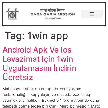
Tag:
1win app
Android Apk Ve Ios
Ləvazimat Için 1win
Uygulamasını İndirin
Ücretsiz
Mobi saytın desktop computer versiyasının
funksionallığını kopyalayır, və eləcədə bəzi artıq
üstünlüklərə malikdir. Bukmeker” “xidmətlərində daha
tələbatlı bölmələrdən biri Canlı Mərc bölməsidir. Matç