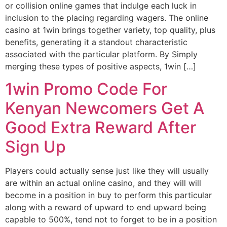
or collision online games that indulge each luck in
inclusion to the placing regarding wagers. The online
casino at 1win brings together variety, top quality, plus
benefits, generating it a standout characteristic
associated with the particular platform. By Simply
merging these types of positive aspects, 1win […]
1win Promo Code For
Kenyan Newcomers Get A
Good Extra Reward After
Sign Up
Players could actually sense just like they will usually
are within an actual online casino, and they will will
become in a position in buy to perform this particular
along with a reward of upward to end upward being
capable to 500%, tend not to forget to be in a position