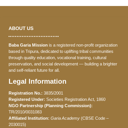
ABOUT US
Baba Garia Mission
is a registered non-profit organization
based in Tripura, dedicated to uplifting tribal communities
through quality education, vocational training, cultural
preservation, and social development — building a brighter
and self-reliant future for all.
Legal Information
Registration No.:
3835/2001
Registered Under:
Societies Registration Act, 1860
NGO Partnership (Planning Commission):
TR/2010/0031083
Affiliated Institution:
Garia Academy
(CBSE Code –
2030015)