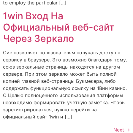
to employ the particular […]
1win Вход На
Официальный веб-сайт
Через Зеркало
Сие позволяет пользователям получать доступ к
сервису в браузере. Это возможно благодаря тому,
союз зеркальные страницы находятся на другом
сервере. При этом зеркало может быть полной
копией главной веб-страницы Букмекера, либо
содержать функциональную ссылку на 1Вин казино.
С Целью полноценного использования платформы
необходимо формировать учетную заметка. Чтобы
зарегистрироваться, нужно перейти на
официальный сайт 1win и […]
Next
→