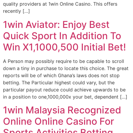
quality providers at 1win Online Casino. This offers
recently […]
1win Aviator: Enjoy Best
Quick Sport In Addition To
Win X1,1000,500 Initial Bet!
A Person may possibly require to be capable to scroll
down a tiny in purchase to locate this choice. The great
reports will be of which Ghana’s laws does not stop
betting. The Particular highest could vary, but the
particular payout reduce could achieve upwards to be
in a position to one,1000,000x your bet, dependent […]
1win Malaysia Recognized
Online Online Casino For
Sports Activities Betting