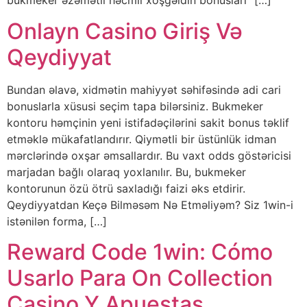
bukmeker əzəmətli həcmli xoşgəldin bonusları” […]
Onlayn Casino Giriş Və
Qeydiyyat
Bundan əlavə, xidmətin mahiyyət səhifəsində adi cari
bonuslarla xüsusi seçim tapa bilərsiniz. Bukmeker
kontoru həmçinin yeni istifadəçilərini sakit bonus təklif
etməklə mükafatlandırır. Qiymətli bir üstünlük idman
mərclərində oxşar əmsallardır. Bu vaxt odds göstəricisi
marjadan bağlı olaraq yoxlanılır. Bu, bukmeker
kontorunun özü ötrü saxladığı faizi əks etdirir.
Qeydiyyatdan Keçə Bilməsəm Nə Etməliyəm? Siz 1win-i
istənilən forma, […]
Reward Code 1win: Cómo
Usarlo Para On Collection
Casino Y Apuestas