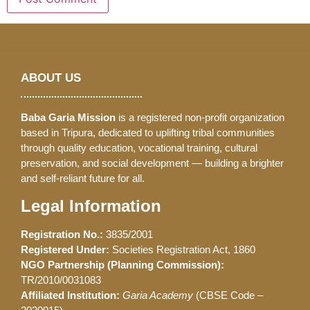
ABOUT US
Baba Garia Mission
is a registered non-profit organization
based in Tripura, dedicated to uplifting tribal communities
through quality education, vocational training, cultural
preservation, and social development — building a brighter
and self-reliant future for all.
Legal Information
Registration No.:
3835/2001
Registered Under:
Societies Registration Act, 1860
NGO Partnership (Planning Commission):
TR/2010/0031083
Affiliated Institution:
Garia Academy
(CBSE Code –