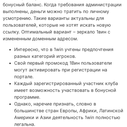
бонусный баланс. Когда требования администрации
выполнены, деньги можно тратить по личному
усмотрению. Такие варианты актуальны для
пользователей, которые не хотят искать новую
ссылку. Оптимальный вариант – зеркало 1вин с
измененным доменным адресом.
Интересно, что в 1win учтены предпочтения
разных категорий игроков.
Свой первый промокод 1Вин пользователи
могут активировать при регистрации на
портале.
Каждый зарегистрированный участник клуба
имеет возможность участвовать в бонусной
программе.
Однако, наречие признать, словно в
большинстве стран Европы, Африки, Латинской
Америки и Азии деятельность 1win полностью
легальна.