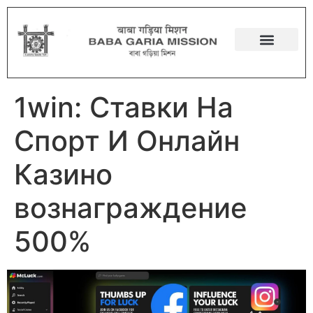
1win: Ставки На
Cпорт И Онлайн
Казино
вознаграждение
500%