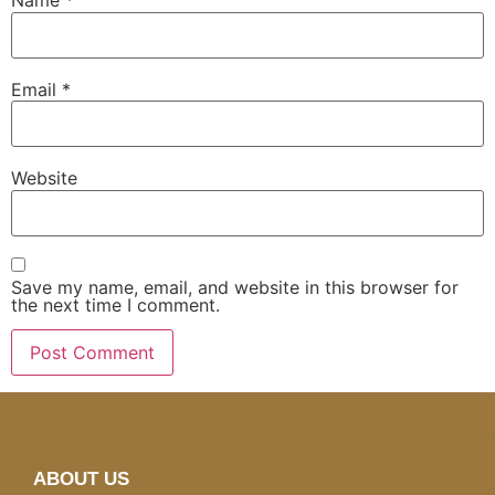
Name
*
Email
*
Website
Save my name, email, and website in this browser for
the next time I comment.
ABOUT US