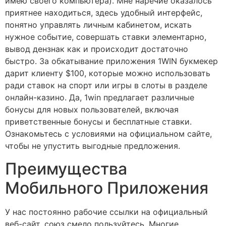
имею своего компьютера). Мне наречие оказалось
приятнее находиться, здесь удобный интерфейс,
понятно управлять личным кабинетом, искать
нужное событие, совершать ставки элементарно,
вывод дензнак как и происходит достаточно
быстро. За обкатывание приложения 1WIN букмекер
дарит клиенту $100, которые можно использовать
ради ставок на спорт или игры в слоты в разделе
онлайн-казино. Да, 1win предлагает различные
бонусы для новых пользователей, включая
приветственные бонусы и бесплатные ставки.
Ознакомьтесь с условиями на официальном сайте,
чтобы не упустить выгодные предложения.
Преимущества
Мобильного Приложения
У нас постоянно рабочие ссылки на официальный
веб-сайт, союз смело пользуйтесь. Многие