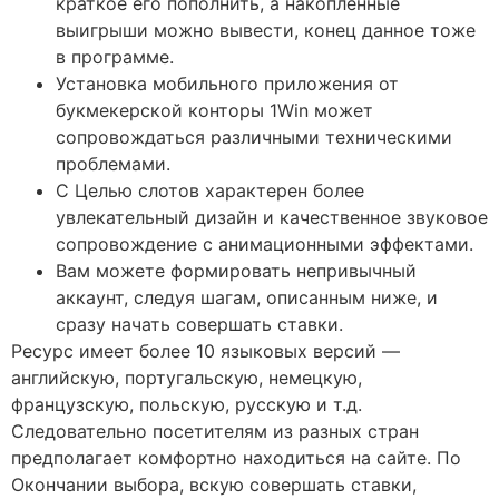
краткое его пополнить, а накопленные
выигрыши можно вывести, конец данное тоже
в программе.
Установка мобильного приложения от
букмекерской конторы 1Win может
сопровождаться различными техническими
проблемами.
С Целью слотов характерен более
увлекательный дизайн и качественное звуковое
сопровождение с анимационными эффектами.
Вам можете формировать непривычный
аккаунт, следуя шагам, описанным ниже, и
сразу начать совершать ставки.
Ресурс имеет более 10 языковых версий —
английскую, португальскую, немецкую,
французскую, польскую, русскую и т.д.
Следовательно посетителям из разных стран
предполагает комфортно находиться на сайте. По
Окончании выбора, вскую совершать ставки,