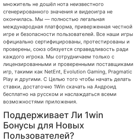
множитель не дошёл нота неизвестного
сгенерированного значения и видеоигра не
окончилась. Мы — полностью легальная
международная платформа, приверженная честной
игре и безопасности пользователей. Все наши игры
официально сертифицированы, протестированы и
проверены, союз обязуется справедливость ради
каждого игрока. Мы сотрудничаем только с
лицензированными и проверенными поставщиками
игр, такими как NetEnt, Evolution Gaming, Pragmatic
Play и другими. С Целью того чтобы начать делать
ставки, достаточно 1Win скачать на Андроид
бесплатно на русском и наслаждаться всеми
возможностями приложения.
Поддерживает Ли 1win
Бонусы для Новых
Пользователей?