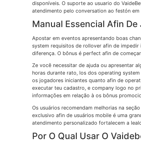
disponíveis. O suporte ao usuario do VaideBe
atendimento pelo conversation ao festón em
Manual Essencial Afin De
Apostar em eventos apresentando boas chance
system requisitos de rollover afin de impedi
diferença. O bônus é perfect afin de começa
Ze você necessitar de ajuda ou apresentar a
horas durante rato, los dos operating syste
os jogadores iniciantes quanto afin de oper
executar teu cadastro, e company logo no pri
informações em relação à os bônus promociona
Os usuários recomendam melhorias na seçã
exclusivo afin de usuários mobile é uma gra
atendimento personalizado fortalecem a leal
Por O Qual Usar O Vaideb