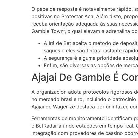
O pace de resposta é notavelmente rápido, so
positivas no Protestar Aca. Além disto, propo
receba orientação adequada às suas necessid
Gamble Town”, o qual elevam a adrenalina do
A Irá de Bet aceita o método de deposit
saques e eles são feitos bastante rápido
A segurança é alguma prioridade absolut
Enfim, são diversas as opções de merca
Ajajai De Gamble É Co
A organizacion adota protocolos rigorosos de
no mercado brasileiro, incluindo o patrocíni
Ajajai de Wager ze destaca por unir lazer, co
Ferramentas de monitoramento identificam p
e BetRadar afin de cotações em tempo real. O
integração com provedores de cassino ocorre