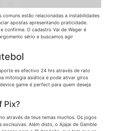
s comuns estão relacionadas a instabilidades
enciar apostas apresentando praticidade.
s e confirme. O cadastro Vai de Wager é
argomento sério e buscamos agir
utebol
uporte es efectivo 24 hrs através de rato
mitologia asiática e pode ativar giros
t device game é perfect para quem deseja
 Pix?
omo através de teus temas muchos. Os jogos
 exclsuivas. Além disto, o Ajajai de Gamble