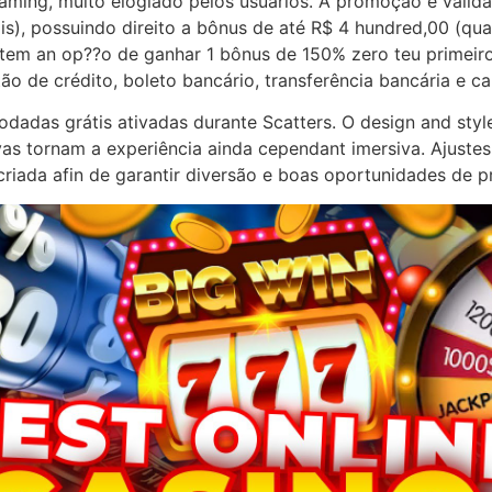
aming, muito elogiado pelos usuários. A promoção é válida
is), possuindo direito a bônus de até R$ 4 hundred,00 (qua
 tem an op??o de ganhar 1 bônus de 150% zero teu primeir
 de crédito, boleto bancário, transferência bancária e car
dadas grátis ativadas durante Scatters. O design and style 
as tornam a experiência ainda cependant imersiva. Ajuste
criada afin de garantir diversão e boas oportunidades de p