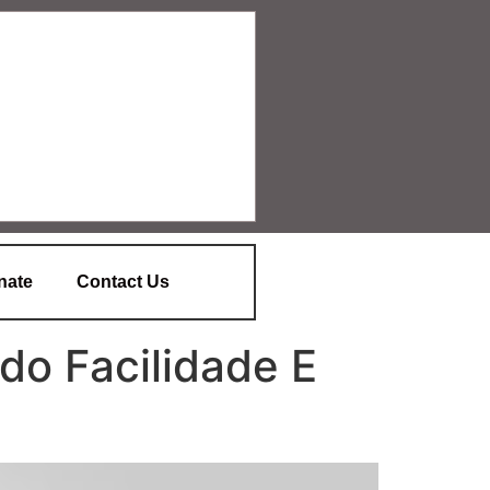
nate
Contact Us
do Facilidade E