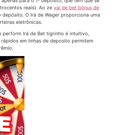
 apenas para o 1º depósito, que tem que se
trocentos reais). Ao ze
vai de bet bônus de
o depósito. O Irá de Wager proporciona uma
teiras eletrônicas.
perform Irá de Bet tigrinho é intuitivo,
s rápidos em linhas de deposito permitem
rêmio.