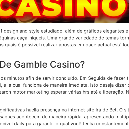
 design and style estudiado, além de gráficos elegantes e
áquinas caça-níqueis. Uma grande variedade de temas torna
 quais é possível realizar apostas em pace actual está loc
 De Gamble Casino?
itos minutos afin de servir concluído. Em Seguida de fazer
 e la cual funciona de maneira imediata. Isto deseja dizer
earch motor marketing esperar várias hrs até a liberação.
ficativas huella presença na internet site Irá de Bet. O si
e saques acontecem de maneira rápida, apresentando múltip
ponível daily para garantir o qual você tenha constantement