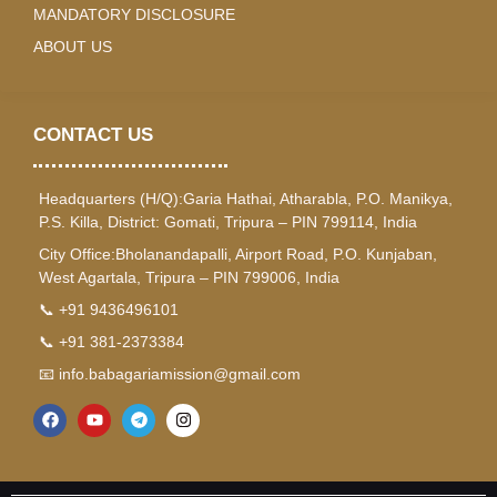
MANDATORY DISCLOSURE
ABOUT US
CONTACT US
Headquarters (H/Q):Garia Hathai, Atharabla, P.O. Manikya,
P.S. Killa, District: Gomati, Tripura – PIN 799114, India
City Office:Bholanandapalli, Airport Road, P.O. Kunjaban,
West Agartala, Tripura – PIN 799006, India
📞 +91 9436496101
📞 +91 381-2373384
📧 info.babagariamission@gmail.com