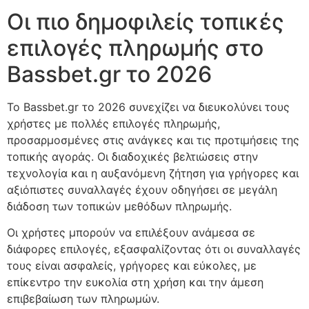
Οι πιο δημοφιλείς τοπικές
επιλογές πληρωμής στο
Bassbet.gr το 2026
Το Bassbet.gr το 2026 συνεχίζει να διευκολύνει τους
χρήστες με πολλές επιλογές πληρωμής,
προσαρμοσμένες στις ανάγκες και τις προτιμήσεις της
τοπικής αγοράς. Οι διαδοχικές βελτιώσεις στην
τεχνολογία και η αυξανόμενη ζήτηση για γρήγορες και
αξιόπιστες συναλλαγές έχουν οδηγήσει σε μεγάλη
διάδοση των τοπικών μεθόδων πληρωμής.
Οι χρήστες μπορούν να επιλέξουν ανάμεσα σε
διάφορες επιλογές, εξασφαλίζοντας ότι οι συναλλαγές
τους είναι ασφαλείς, γρήγορες και εύκολες, με
επίκεντρο την ευκολία στη χρήση και την άμεση
επιβεβαίωση των πληρωμών.