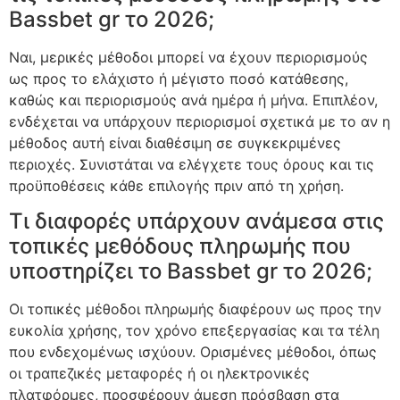
Bassbet gr το 2026;
Ναι, μερικές μέθοδοι μπορεί να έχουν περιορισμούς
ως προς το ελάχιστο ή μέγιστο ποσό κατάθεσης,
καθώς και περιορισμούς ανά ημέρα ή μήνα. Επιπλέον,
ενδέχεται να υπάρχουν περιορισμοί σχετικά με το αν η
μέθοδος αυτή είναι διαθέσιμη σε συγκεκριμένες
περιοχές. Συνιστάται να ελέγχετε τους όρους και τις
προϋποθέσεις κάθε επιλογής πριν από τη χρήση.
Τι διαφορές υπάρχουν ανάμεσα στις
τοπικές μεθόδους πληρωμής που
υποστηρίζει το Bassbet gr το 2026;
Οι τοπικές μέθοδοι πληρωμής διαφέρουν ως προς την
ευκολία χρήσης, τον χρόνο επεξεργασίας και τα τέλη
που ενδεχομένως ισχύουν. Ορισμένες μέθοδοι, όπως
οι τραπεζικές μεταφορές ή οι ηλεκτρονικές
πλατφόρμες, προσφέρουν άμεση πρόσβαση στα