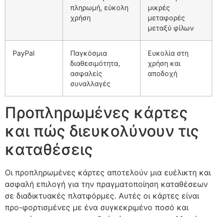
πληρωμή, εύκολη
μικρές
χρήση
μεταφορές
μεταξύ φίλων
PayPal
Παγκόσμια
Ευκολία στη
διαθεσιμότητα,
χρήση και
ασφαλείς
αποδοχή
συναλλαγές
Προπληρωμένες κάρτες
και πώς διευκολύνουν τις
καταθέσεις
Οι προπληρωμένες κάρτες αποτελούν μια ευέλικτη και
ασφαλή επιλογή για την πραγματοποίηση καταθέσεων
σε διαδικτυακές πλατφόρμες. Αυτές οι κάρτες είναι
προ-φορτισμένες με ένα συγκεκριμένο ποσό και