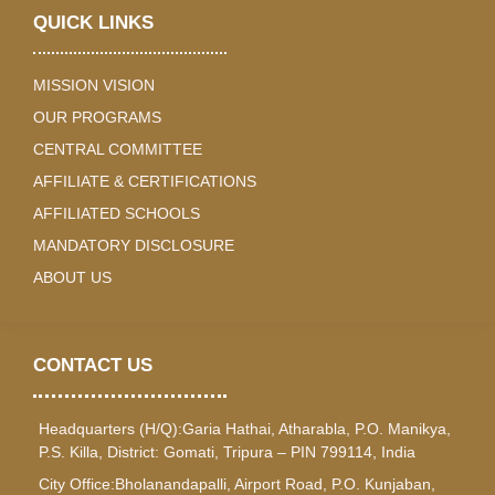
QUICK LINKS
MISSION VISION
OUR PROGRAMS
CENTRAL COMMITTEE
AFFILIATE & CERTIFICATIONS
AFFILIATED SCHOOLS
MANDATORY DISCLOSURE
ABOUT US
CONTACT US
Headquarters (H/Q):Garia Hathai, Atharabla, P.O. Manikya,
P.S. Killa, District: Gomati, Tripura – PIN 799114, India
City Office:Bholanandapalli, Airport Road, P.O. Kunjaban,