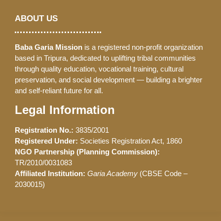
ABOUT US
Baba Garia Mission
is a registered non-profit organization
based in Tripura, dedicated to uplifting tribal communities
through quality education, vocational training, cultural
preservation, and social development — building a brighter
and self-reliant future for all.
Legal Information
Registration No.:
3835/2001
Registered Under:
Societies Registration Act, 1860
NGO Partnership (Planning Commission):
TR/2010/0031083
Affiliated Institution:
Garia Academy
(CBSE Code –
2030015)