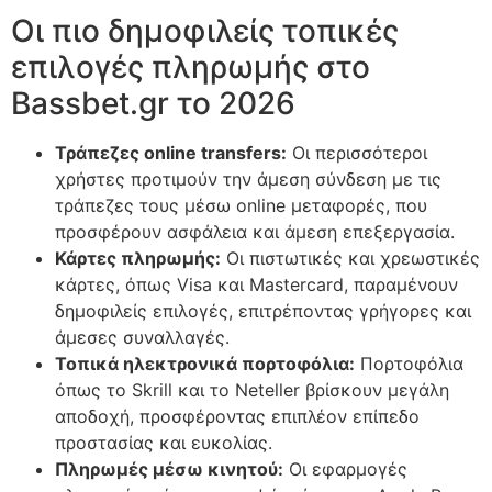
Οι πιο δημοφιλείς τοπικές
επιλογές πληρωμής στο
Bassbet.gr το 2026
Τράπεζες online transfers:
Οι περισσότεροι
χρήστες προτιμούν την άμεση σύνδεση με τις
τράπεζες τους μέσω online μεταφορές, που
προσφέρουν ασφάλεια και άμεση επεξεργασία.
Κάρτες πληρωμής:
Οι πιστωτικές και χρεωστικές
κάρτες, όπως Visa και Mastercard, παραμένουν
δημοφιλείς επιλογές, επιτρέποντας γρήγορες και
άμεσες συναλλαγές.
Τοπικά ηλεκτρονικά πορτοφόλια:
Πορτοφόλια
όπως το Skrill και το Neteller βρίσκουν μεγάλη
αποδοχή, προσφέροντας επιπλέον επίπεδο
προστασίας και ευκολίας.
Πληρωμές μέσω κινητού:
Οι εφαρμογές