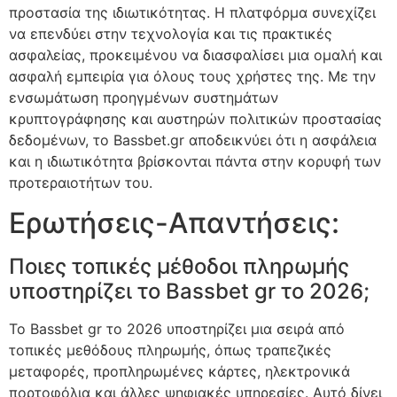
προστασία της ιδιωτικότητας. Η πλατφόρμα συνεχίζει
να επενδύει στην τεχνολογία και τις πρακτικές
ασφαλείας, προκειμένου να διασφαλίσει μια ομαλή και
ασφαλή εμπειρία για όλους τους χρήστες της. Με την
ενσωμάτωση προηγμένων συστημάτων
κρυπτογράφησης και αυστηρών πολιτικών προστασίας
δεδομένων, το Bassbet.gr αποδεικνύει ότι η ασφάλεια
και η ιδιωτικότητα βρίσκονται πάντα στην κορυφή των
προτεραιοτήτων του.
Ερωτήσεις-Απαντήσεις:
Ποιες τοπικές μέθοδοι πληρωμής
υποστηρίζει το Bassbet gr το 2026;
Το Bassbet gr το 2026 υποστηρίζει μια σειρά από
τοπικές μεθόδους πληρωμής, όπως τραπεζικές
μεταφορές, προπληρωμένες κάρτες, ηλεκτρονικά
πορτοφόλια και άλλες ψηφιακές υπηρεσίες. Αυτό δίνει