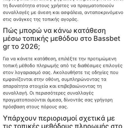
τη δυνατότητα στους χρήστες να πραγματοποιούν
συναλλαγές με άνεση και ασφάλεια, ανταποκρινόμενο
στις ανάγκες της τοπικής αγοράς.
Πώς μπορώ να κάνω κατάθεση
μέσω τοπικής μεθόδου στο Bassbet
gr το 2026;
Για να κάνετε κατάθεση, επιλέξτε την προτιμώμενη
τοπική μέθοδο πληρωμής από τις διαθέσιμες επιλογές
στον λογαριασμό σας. Ακολουθήστε τις οδηγίες που
εμφανίζονται στην οθόνη, συμπληρώνοντας τα
απαραίτητα στοιχεία και επιβεβαιώνοντας τη
συναλλαγή. Οι περισσότερες συναλλαγές
πραγματοποιούνται άμεσα, δίνοντάς σας γρήγορη
πρόσβαση στους πόρους σας.
Υπάρχουν περιορισμοί σχετικά με
τις τοπικές μεθόδους πληρωμής στο