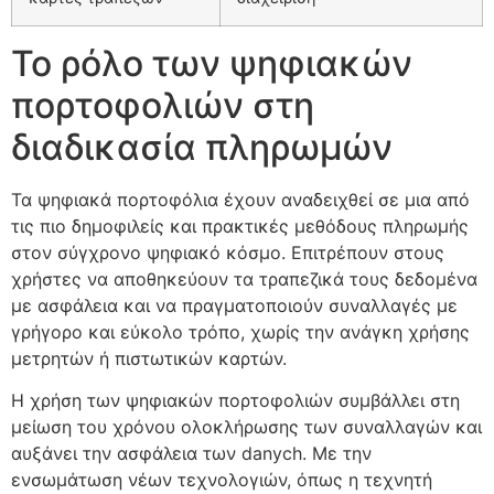
Το ρόλο των ψηφιακών
πορτοφολιών στη
διαδικασία πληρωμών
Τα ψηφιακά πορτοφόλια έχουν αναδειχθεί σε μια από
τις πιο δημοφιλείς και πρακτικές μεθόδους πληρωμής
στον σύγχρονο ψηφιακό κόσμο. Επιτρέπουν στους
χρήστες να αποθηκεύουν τα τραπεζικά τους δεδομένα
με ασφάλεια και να πραγματοποιούν συναλλαγές με
γρήγορο και εύκολο τρόπο, χωρίς την ανάγκη χρήσης
μετρητών ή πιστωτικών καρτών.
Η χρήση των ψηφιακών πορτοφολιών συμβάλλει στη
μείωση του χρόνου ολοκλήρωσης των συναλλαγών και
αυξάνει την ασφάλεια των danych. Με την
ενσωμάτωση νέων τεχνολογιών, όπως η τεχνητή