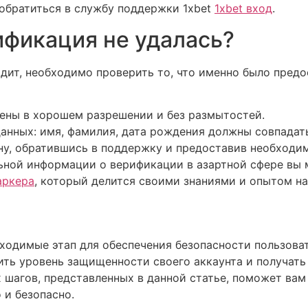
 обратиться в службу поддержки 1xbet
1xbet вход
.
ификация не удалась?
одит, необходимо проверить то, что именно было предо
жены в хорошем разрешении и без размытостей.
анных: имя, фамилия, дата рождения должны совпадат
ину, обратившись в поддержку и предоставив необходи
льной информации о верификации в азартной сфере вы
аркера
, который делится своими знаниями и опытом н
бходимые этап для обеспечения безопасности пользоват
ить уровень защищенности своего аккаунта и получат
 шагов, представленных в данной статье, поможет вам
 и безопасно.