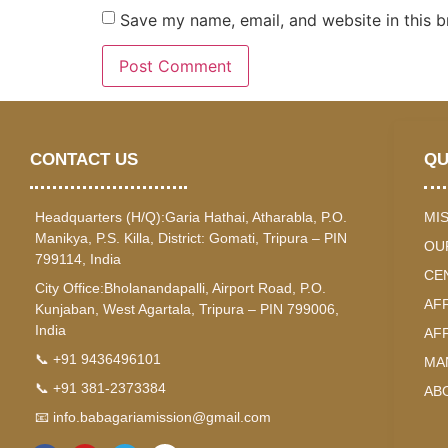
Save my name, email, and website in this b
CONTACT US
QU
Headquarters (H/Q):Garia Hathai, Atharabla, P.O.
MIS
Manikya, P.S. Killa, District: Gomati, Tripura – PIN
OU
799114, India
CE
City Office:Bholanandapalli, Airport Road, P.O.
AFF
Kunjaban, West Agartala, Tripura – PIN 799006,
India
AF
📞 +91 9436496101
MA
📞 +91 381-2373384
AB
📧 info.babagariamission@gmail.com