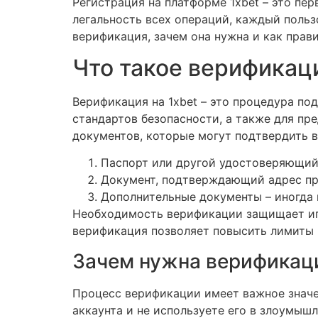
Регистрация на платформе 1xbet – это пер
легальность всех операций, каждый польз
верификация, зачем она нужна и как прави
Что такое верификаци
Верификация на 1xbet – это процедура п
стандартов безопасности, а также для п
документов, которые могут подтвердить 
Паспорт или другой удостоверяющий
Документ, подтверждающий адрес про
Дополнительные документы – иногда 
Необходимость верификации защищает игр
верификация позволяет повысить лимиты 
Зачем нужна верификац
Процесс верификации имеет важное значен
аккаунта и не используете его в злоумыш