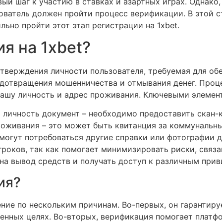
вый шаг к участию в ставках и азартных играх. Однако
ователь должен пройти процесс верификации. В этой с
льно пройти этот этап регистрации на 1xbet.
я на 1xbet?
одтверждения личности пользователя, требуемая для 
редотвращения мошенничества и отмывания денег. Про
вашу личность и адрес проживания. Ключевыми элемен
 личность документ – необходимо предоставить скан-
живания – это может быть квитанция за коммунальные
могут потребоваться другие справки или фотографии 
оков, так как помогает минимизировать риски, связ
на вывод средств и получать доступ к различным прив
ия?
ие по нескольким причинам. Во-первых, он гарантиру
ленных целях. Во-вторых, верификация помогает платф