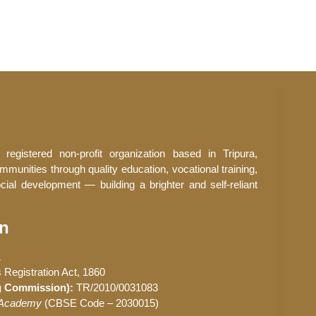
registered non-profit organization based in Tripura,
communities through quality education, vocational training,
ocial development — building a brighter and self-reliant
on
1
 Registration Act, 1860
g Commission):
TR/2010/0031083
 Academy
(CBSE Code – 2030015)