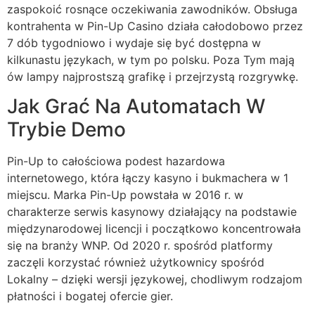
zaspokoić rosnące oczekiwania zawodników. Obsługa
kontrahenta w Pin-Up Casino działa całodobowo przez
7 dób tygodniowo i wydaje się być dostępna w
kilkunastu językach, w tym po polsku. Poza Tym mają
ów lampy najprostszą grafikę i przejrzystą rozgrywkę.
Jak Grać Na Automatach W
Trybie Demo
Pin-Up to całościowa podest hazardowa
internetowego, która łączy kasyno i bukmachera w 1
miejscu. Marka Pin-Up powstała w 2016 r. w
charakterze serwis kasynowy działający na podstawie
międzynarodowej licencji i początkowo koncentrowała
się na branży WNP. Od 2020 r. spośród platformy
zaczęli korzystać również użytkownicy spośród
Lokalny – dzięki wersji językowej, chodliwym rodzajom
płatności i bogatej ofercie gier.