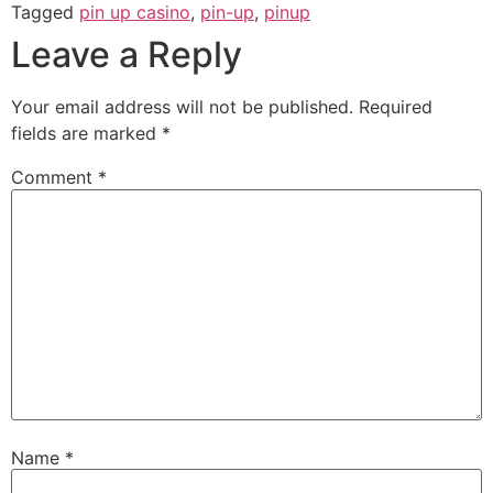
Tagged
pin up casino
,
pin-up
,
pinup
Leave a Reply
Your email address will not be published.
Required
fields are marked
*
Comment
*
Name
*