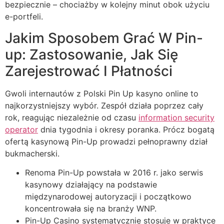
bezpiecznie – chociażby w kolejny minut obok użyciu
e-portfeli.
Jakim Sposobem Grać W Pin-
up: Zastosowanie, Jak Się
Zarejestrować I Płatności
Gwoli internautów z Polski Pin Up kasyno online to
najkorzystniejszy wybór. Zespół działa poprzez cały
rok, reagując niezależnie od czasu
information security
operator
dnia tygodnia i okresy poranka. Prócz bogatą
ofertą kasynową Pin-Up prowadzi pełnoprawny dział
bukmacherski.
Renoma Pin-Up powstała w 2016 r. jako serwis
kasynowy działający na podstawie
międzynarodowej autoryzacji i początkowo
koncentrowała się na branży WNP.
Pin-Up Casino systematycznie stosuje w praktyce