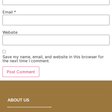
Email
*
Website
Save my name, email, and website in this browser for
the next time I comment.
ABOUT US