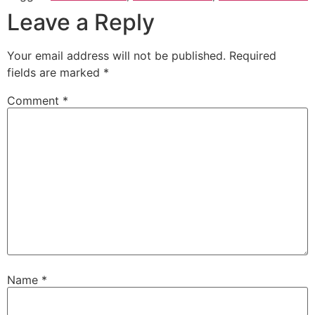
Leave a Reply
Your email address will not be published.
Required
fields are marked
*
Comment
*
Name
*