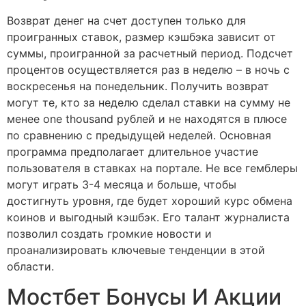
Возврат денег на счет доступен только для
проигранных ставок, размер кэшбэка зависит от
суммы, проигранной за расчетный период. Подсчет
процентов осуществляется раз в неделю – в ночь с
воскресенья на понедельник. Получить возврат
могут те, кто за неделю сделал ставки на сумму не
менее one thousand рублей и не находятся в плюсе
по сравнению с предыдущей неделей. Основная
программа предполагает длительное участие
пользователя в ставках на портале. Не все гемблеры
могут играть 3-4 месяца и больше, чтобы
достигнуть уровня, где будет хороший курс обмена
коинов и выгодный кэшбэк. Его талант журналиста
позволил создать громкие новости и
проанализировать ключевые тенденции в этой
области.
Мостбет Бонусы И Акции