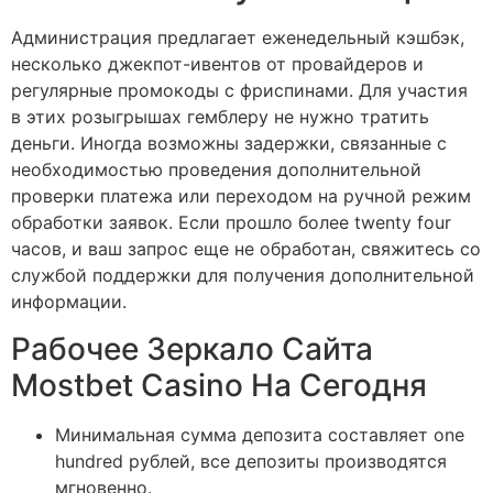
Администрация предлагает еженедельный кэшбэк,
несколько джекпот-ивентов от провайдеров и
регулярные промокоды с фриспинами. Для участия
в этих розыгрышах гемблеру не нужно тратить
деньги. Иногда возможны задержки, связанные с
необходимостью проведения дополнительной
проверки платежа или переходом на ручной режим
обработки заявок. Если прошло более twenty four
часов, и ваш запрос еще не обработан, свяжитесь со
службой поддержки для получения дополнительной
информации.
Рабочее Зеркало Сайта
Mostbet Casino На Сегодня
Минимальная сумма депозита составляет one
hundred рублей, все депозиты производятся
мгновенно.