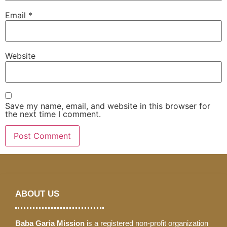
Email
*
Website
Save my name, email, and website in this browser for
the next time I comment.
ABOUT US
Baba Garia Mission
is a registered non-profit organization