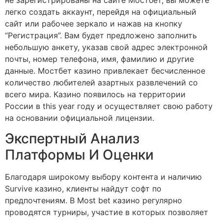
легко создать аккаунт, перейдя на официальный
сайт или рабочее зеркало и нажав на кнопку
“Регистрация”. Вам будет предложено заполнить
небольшую анкету, указав свой адрес электронной
почты, номер телефона, имя, фамилию и другие
данные. Мостбет казино привлекает бесчисленное
количество любителей азартных развлечений со
всего мира. Казино появилось на территории
России в this year году и осуществляет свою работу
на основании официальной лицензии.
Экспертный Анализ
Платформы И Оценки
Благодаря широкому выбору контента и наличию
Survive казино, клиенты найдут софт по
предпочтениям. В Most bet казино регулярно
проводятся турниры, участие в которых позволяет