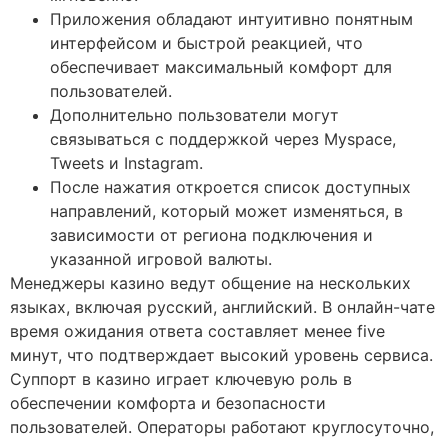
Приложения обладают интуитивно понятным
интерфейсом и быстрой реакцией, что
обеспечивает максимальный комфорт для
пользователей.
Дополнительно пользователи могут
связываться с поддержкой через Myspace,
Tweets и Instagram.
После нажатия откроется список доступных
направлений, который может изменяться, в
зависимости от региона подключения и
указанной игровой валюты.
Менеджеры казино ведут общение на нескольких
языках, включая русский, английский. В онлайн-чате
время ожидания ответа составляет менее five
минут, что подтверждает высокий уровень сервиса.
Суппорт в казино играет ключевую роль в
обеспечении комфорта и безопасности
пользователей. Операторы работают круглосуточно,