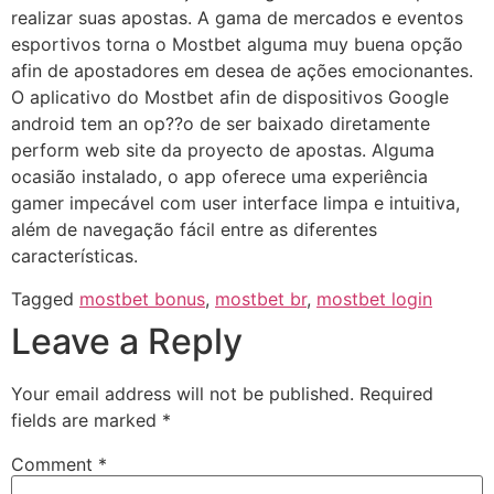
realizar suas apostas. A gama de mercados e eventos
esportivos torna o Mostbet alguma muy buena opção
afin de apostadores em desea de ações emocionantes.
O aplicativo do Mostbet afin de dispositivos Google
android tem an op??o de ser baixado diretamente
perform web site da proyecto de apostas. Alguma
ocasião instalado, o app oferece uma experiência
gamer impecável com user interface limpa e intuitiva,
além de navegação fácil entre as diferentes
características.
Tagged
mostbet bonus
,
mostbet br
,
mostbet login
Leave a Reply
Your email address will not be published.
Required
fields are marked
*
Comment
*