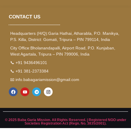
CONTACT US
Headquarters (H/Q):Garia Hathai, Atharabla, P.O. Manikya,
P.S. Killa, District: Gomati, Tripura – PIN 799114, India
City Office:Bholanandapalli, Airport Road, P.O. Kunjaban,
West Agartala, Tripura – PIN 799006, India
📞 +91 9436496101
📞 +91 381-2373384
📧 info.babagariamission@gmail.com
© 2025 Baba Garia Mission. All Rights Reserved. | Registered NGO under
Societies Registration Act (Regn. No. 3835/2001).