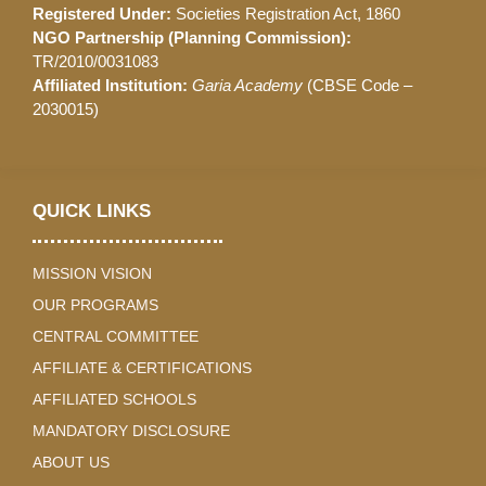
Registered Under:
Societies Registration Act, 1860
NGO Partnership (Planning Commission):
TR/2010/0031083
Affiliated Institution:
Garia Academy
(CBSE Code –
2030015)
QUICK LINKS
MISSION VISION
OUR PROGRAMS
CENTRAL COMMITTEE
AFFILIATE & CERTIFICATIONS
AFFILIATED SCHOOLS
MANDATORY DISCLOSURE
ABOUT US