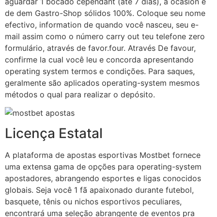
aguardar 1 bocado cependant (até 7 dias), a ocasion é
de dem Gastro-Shop sólidos 100%. Coloque seu nome
efectivo, information de quando você nasceu, seu e-
mail assim como o número carry out teu telefone zero
formulário, através de favor.four. Através De favour,
confirme la cual você leu e concorda apresentando
operating system termos e condições. Para saques,
geralmente são aplicados operating-system mesmos
métodos o qual para realizar o depósito.
Licença Estatal
A plataforma de apostas esportivas Mostbet fornece
uma extensa gama de opções para operating-system
apostadores, abrangendo esportes e ligas conocidos
globais. Seja você 1 fã apaixonado durante futebol,
basquete, tênis ou nichos esportivos peculiares,
encontrará uma seleção abrangente de eventos pra