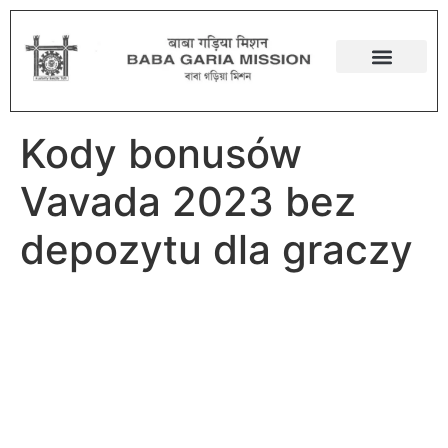
Kody bonusów
Vavada 2023 bez
depozytu dla graczy