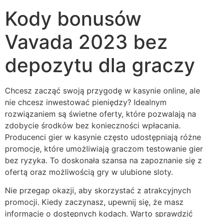
Kody bonusów
Vavada 2023 bez
depozytu dla graczy
Chcesz zacząć swoją przygodę w kasynie online, ale
nie chcesz inwestować pieniędzy? Idealnym
rozwiązaniem są świetne oferty, które pozwalają na
zdobycie środków bez konieczności wpłacania.
Producenci gier w kasynie często udostępniają różne
promocje, które umożliwiają graczom testowanie gier
bez ryzyka. To doskonała szansa na zapoznanie się z
ofertą oraz możliwością gry w ulubione sloty.
Nie przegap okazji, aby skorzystać z atrakcyjnych
promocji. Kiedy zaczynasz, upewnij się, że masz
informacje o dostępnych kodach. Warto sprawdzić