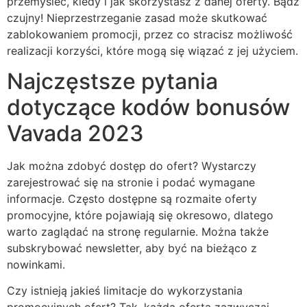
przemyśleć, kiedy i jak skorzystasz z danej oferty. Bądź
czujny! Nieprzestrzeganie zasad może skutkować
zablokowaniem promocji, przez co stracisz możliwość
realizacji korzyści, które mogą się wiązać z jej użyciem.
Najczęstsze pytania
dotyczące kodów bonusów
Vavada 2023
Jak można zdobyć dostęp do ofert? Wystarczy
zarejestrować się na stronie i podać wymagane
informacje. Często dostępne są rozmaite oferty
promocyjne, które pojawiają się okresowo, dlatego
warto zaglądać na stronę regularnie. Można także
subskrybować newsletter, aby być na bieżąco z
nowinkami.
Czy istnieją jakieś limitacje do wykorzystania