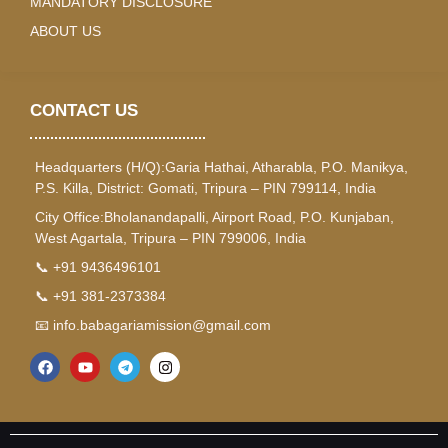
MANDATORY DISCLOSURE
ABOUT US
CONTACT US
Headquarters (H/Q):Garia Hathai, Atharabla, P.O. Manikya,
P.S. Killa, District: Gomati, Tripura – PIN 799114, India
City Office:Bholanandapalli, Airport Road, P.O. Kunjaban,
West Agartala, Tripura – PIN 799006, India
📞 +91 9436496101
📞 +91 381-2373384
📧 info.babagariamission@gmail.com