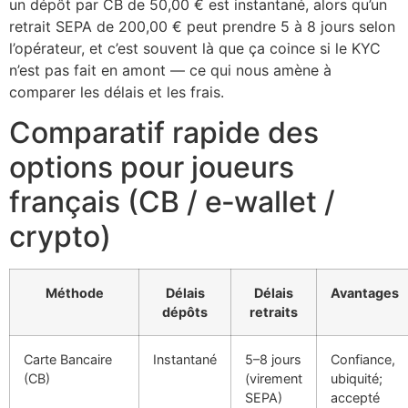
un dépôt par CB de 50,00 € est instantané, alors qu’un
retrait SEPA de 200,00 € peut prendre 5 à 8 jours selon
l’opérateur, et c’est souvent là que ça coince si le KYC
n’est pas fait en amont — ce qui nous amène à
comparer les délais et les frais.
Comparatif rapide des
options pour joueurs
français (CB / e‑wallet /
crypto)
Méthode
Délais
Délais
Avantages
dépôts
retraits
Carte Bancaire
Instantané
5–8 jours
Confiance,
(CB)
(virement
ubiquité;
SEPA)
accepté