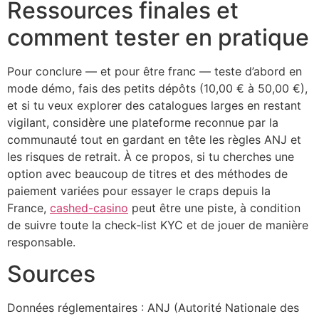
Ressources finales et
comment tester en pratique
Pour conclure — et pour être franc — teste d’abord en
mode démo, fais des petits dépôts (10,00 € à 50,00 €),
et si tu veux explorer des catalogues larges en restant
vigilant, considère une plateforme reconnue par la
communauté tout en gardant en tête les règles ANJ et
les risques de retrait. À ce propos, si tu cherches une
option avec beaucoup de titres et des méthodes de
paiement variées pour essayer le craps depuis la
France,
cashed-casino
peut être une piste, à condition
de suivre toute la check‑list KYC et de jouer de manière
responsable.
Sources
Données réglementaires : ANJ (Autorité Nationale des