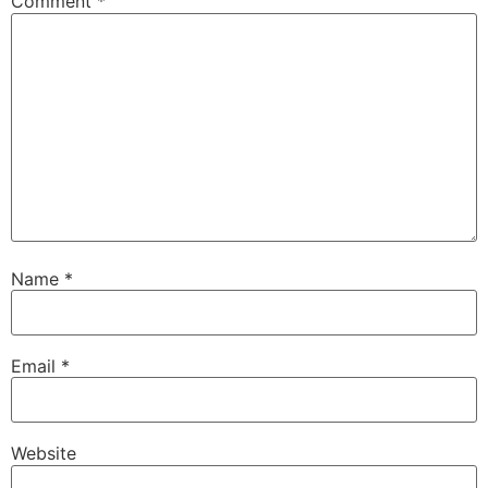
Comment
*
Name
*
Email
*
Website