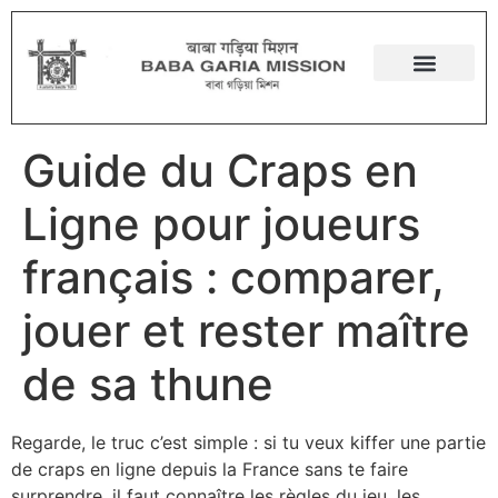
Guide du Craps en
Ligne pour joueurs
français : comparer,
jouer et rester maître
de sa thune
Regarde, le truc c’est simple : si tu veux kiffer une partie
de craps en ligne depuis la France sans te faire
surprendre, il faut connaître les règles du jeu, les