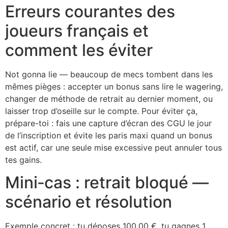
Erreurs courantes des
joueurs français et
comment les éviter
Not gonna lie — beaucoup de mecs tombent dans les
mêmes pièges : accepter un bonus sans lire le wagering,
changer de méthode de retrait au dernier moment, ou
laisser trop d’oseille sur le compte. Pour éviter ça,
prépare-toi : fais une capture d’écran des CGU le jour
de l’inscription et évite les paris maxi quand un bonus
est actif, car une seule mise excessive peut annuler tous
tes gains.
Mini‑cas : retrait bloqué —
scénario et résolution
Exemple concret : tu déposes 100,00 €, tu gagnes 1