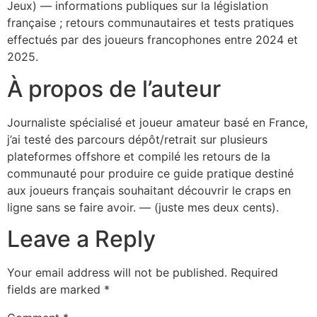
Jeux) — informations publiques sur la législation
française ; retours communautaires et tests pratiques
effectués par des joueurs francophones entre 2024 et
2025.
À propos de l’auteur
Journaliste spécialisé et joueur amateur basé en France,
j’ai testé des parcours dépôt/retrait sur plusieurs
plateformes offshore et compilé les retours de la
communauté pour produire ce guide pratique destiné
aux joueurs français souhaitant découvrir le craps en
ligne sans se faire avoir. — (juste mes deux cents).
Leave a Reply
Your email address will not be published.
Required
fields are marked
*