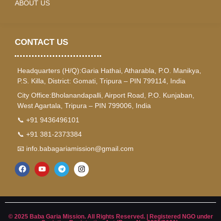
ABOUT US
CONTACT US
Headquarters (H/Q):Garia Hathai, Atharabla, P.O. Manikya,
P.S. Killa, District: Gomati, Tripura – PIN 799114, India
City Office:Bholanandapalli, Airport Road, P.O. Kunjaban,
West Agartala, Tripura – PIN 799006, India
📞 +91 9436496101
📞 +91 381-2373384
📧 info.babagariamission@gmail.com
© 2025 Baba Garia Mission. All Rights Reserved. | Registered NGO under