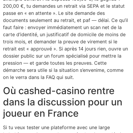
200,00 €, tu demandes un retrait via SEPA et le statut
passe en « en attente ». Le site demande des
documents seulement au retrait, et paf — délai. Ce qu’il
faut faire : envoyer immédiatement un scan net de la
carte d’identité, un justificatif de domicile de moins de
trois mois, et demander la preuve de virement si le
retrait est « approuvé ». Si après 14 jours rien, ouvre un
dossier public sur un forum spécialisé pour mettre la
pression — et garde toutes les preuves. Cette
démarche sera utile si la situation s’envenime, comme
on le verra dans la FAQ qui suit.
Où cashed-casino rentre
dans la discussion pour un
joueur en France
Si tu veux tester une plateforme avec une large