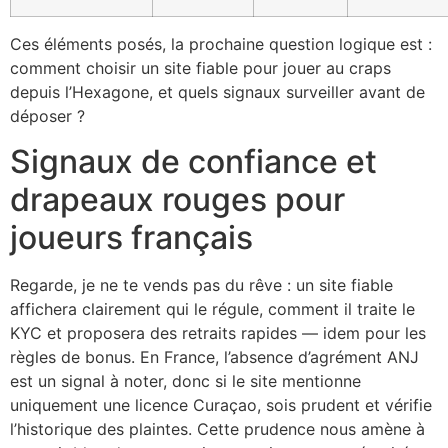
Ces éléments posés, la prochaine question logique est :
comment choisir un site fiable pour jouer au craps
depuis l’Hexagone, et quels signaux surveiller avant de
déposer ?
Signaux de confiance et
drapeaux rouges pour
joueurs français
Regarde, je ne te vends pas du rêve : un site fiable
affichera clairement qui le régule, comment il traite le
KYC et proposera des retraits rapides — idem pour les
règles de bonus. En France, l’absence d’agrément ANJ
est un signal à noter, donc si le site mentionne
uniquement une licence Curaçao, sois prudent et vérifie
l’historique des plaintes. Cette prudence nous amène à