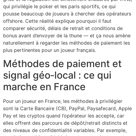
qui privilégie le poker et les paris sportifs, ce qui
pousse beaucoup de joueurs à chercher des opérateurs
offshore. Cette réalité explique pourquoi il faut
comparer sécurité, délais de retrait et conditions de
bonus avant d’envoyer de la thune — et ça nous amène
naturellement à regarder les méthodes de paiement les
plus pertinentes pour un joueur français.
Méthodes de paiement et
signal géo‑local : ce qui
marche en France
Pour un joueur en France, les méthodes à privilégier
sont la Carte Bancaire (CB), PayPal, Paysafecard, Apple
Pay et les cryptos quand l’opérateur les accepte, car
elles offrent des parcours de dépôt/retrait distincts et
des niveaux de confidentialité variables. Par exemple,