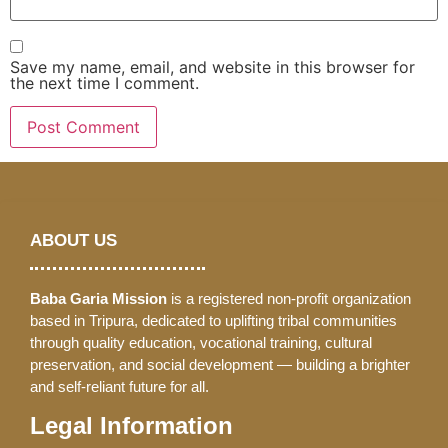
Save my name, email, and website in this browser for
the next time I comment.
ABOUT US
Baba Garia Mission
is a registered non-profit organization
based in Tripura, dedicated to uplifting tribal communities
through quality education, vocational training, cultural
preservation, and social development — building a brighter
and self-reliant future for all.
Legal Information