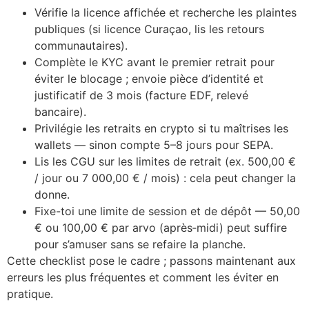
Vérifie la licence affichée et recherche les plaintes
publiques (si licence Curaçao, lis les retours
communautaires).
Complète le KYC avant le premier retrait pour
éviter le blocage ; envoie pièce d’identité et
justificatif de 3 mois (facture EDF, relevé
bancaire).
Privilégie les retraits en crypto si tu maîtrises les
wallets — sinon compte 5–8 jours pour SEPA.
Lis les CGU sur les limites de retrait (ex. 500,00 €
/ jour ou 7 000,00 € / mois) : cela peut changer la
donne.
Fixe-toi une limite de session et de dépôt — 50,00
€ ou 100,00 € par arvo (après‑midi) peut suffire
pour s’amuser sans se refaire la planche.
Cette checklist pose le cadre ; passons maintenant aux
erreurs les plus fréquentes et comment les éviter en
pratique.