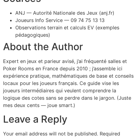
ANJ — Autorité Nationale des Jeux (anj.fr)
Joueurs Info Service — 09 74 75 13 13
Observations terrain et calculs EV (exemples
pédagogiques)
About the Author
Expert en jeux et parieur avisé, j’ai fréquenté salles et
Poker Rooms en France depuis 2010 ; j’assemble ici
expérience pratique, mathématiques de base et conseils
locaux pour les joueurs français. Ce guide vise les
joueurs intermédiaires qui veulent comprendre la
logique des cotes sans se perdre dans le jargon. (Juste
mes deux cents — joue smart.)
Leave a Reply
Your email address will not be published.
Required