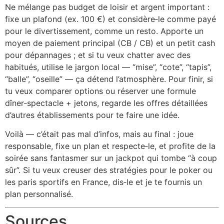
Ne mélange pas budget de loisir et argent important :
fixe un plafond (ex. 100 €) et considère‑le comme payé
pour le divertissement, comme un resto. Apporte un
moyen de paiement principal (CB / CB) et un petit cash
pour dépannages ; et si tu veux chatter avec des
habitués, utilise le jargon local — “mise”, “cote”, “tapis”,
“balle”, “oseille” — ça détend l’atmosphère. Pour finir, si
tu veux comparer options ou réserver une formule
dîner‑spectacle + jetons, regarde les offres détaillées
d’autres établissements pour te faire une idée.
Voilà — c’était pas mal d’infos, mais au final : joue
responsable, fixe un plan et respecte‑le, et profite de la
soirée sans fantasmer sur un jackpot qui tombe “à coup
sûr”. Si tu veux creuser des stratégies pour le poker ou
les paris sportifs en France, dis‑le et je te fournis un
plan personnalisé.
Sources