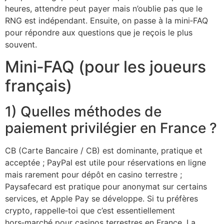
heures, attendre peut payer mais n’oublie pas que le
RNG est indépendant. Ensuite, on passe à la mini‑FAQ
pour répondre aux questions que je reçois le plus
souvent.
Mini‑FAQ (pour les joueurs
français)
1) Quelles méthodes de
paiement privilégier en France ?
CB (Carte Bancaire / CB) est dominante, pratique et
acceptée ; PayPal est utile pour réservations en ligne
mais rarement pour dépôt en casino terrestre ;
Paysafecard est pratique pour anonymat sur certains
services, et Apple Pay se développe. Si tu préfères
crypto, rappelle‑toi que c’est essentiellement
hors‑marché pour casinos terrestres en France. La