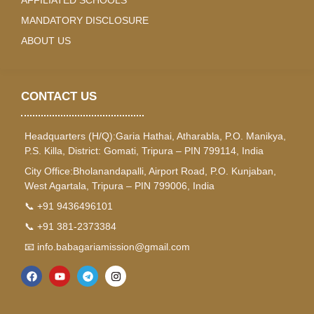
MANDATORY DISCLOSURE
ABOUT US
CONTACT US
Headquarters (H/Q):Garia Hathai, Atharabla, P.O. Manikya,
P.S. Killa, District: Gomati, Tripura – PIN 799114, India
City Office:Bholanandapalli, Airport Road, P.O. Kunjaban,
West Agartala, Tripura – PIN 799006, India
📞 +91 9436496101
📞 +91 381-2373384
📧 info.babagariamission@gmail.com