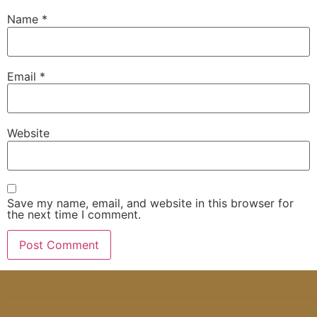
Name
*
Email
*
Website
Save my name, email, and website in this browser for
the next time I comment.