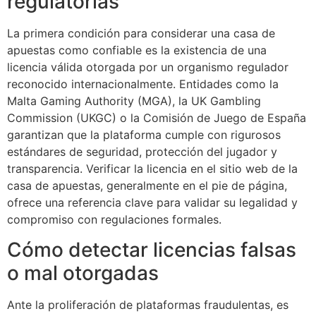
regulatorias
La primera condición para considerar una casa de
apuestas como confiable es la existencia de una
licencia válida otorgada por un organismo regulador
reconocido internacionalmente. Entidades como la
Malta Gaming Authority (MGA), la UK Gambling
Commission (UKGC) o la Comisión de Juego de España
garantizan que la plataforma cumple con rigurosos
estándares de seguridad, protección del jugador y
transparencia. Verificar la licencia en el sitio web de la
casa de apuestas, generalmente en el pie de página,
ofrece una referencia clave para validar su legalidad y
compromiso con regulaciones formales.
Cómo detectar licencias falsas
o mal otorgadas
Ante la proliferación de plataformas fraudulentas, es