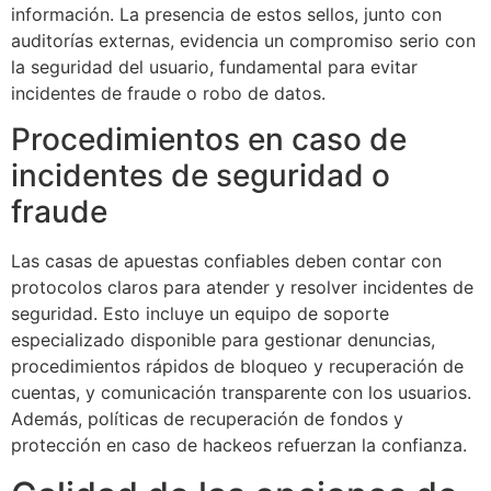
información. La presencia de estos sellos, junto con
auditorías externas, evidencia un compromiso serio con
la seguridad del usuario, fundamental para evitar
incidentes de fraude o robo de datos.
Procedimientos en caso de
incidentes de seguridad o
fraude
Las casas de apuestas confiables deben contar con
protocolos claros para atender y resolver incidentes de
seguridad. Esto incluye un equipo de soporte
especializado disponible para gestionar denuncias,
procedimientos rápidos de bloqueo y recuperación de
cuentas, y comunicación transparente con los usuarios.
Además, políticas de recuperación de fondos y
protección en caso de hackeos refuerzan la confianza.