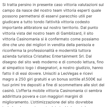
Si tratta persino in presente caso vittoria valutazioni sul
campo da nasce del nostro team vittoria esperti quale
possono permettersi di esservi parecchio utili per
giudicare a tutto tondo l’attività vittoria codesto
importante allibratore sul nostro territorio. Dal punto
vittoria vista del nostro team di Gamblizard, il sito
vittoria Casinomania si è confermato come possiamo
dire che uno dei migliori in vendita della penisola e
riconferma la professionalità e modernità tuttora
azienda turistica Cristaltec Entertainment Srl. Dal
disegno del sito web moderno e di comodo lettura, fino
al simpatico logo i disegnatori, a nostro giudizio, hanno
fatto il di essi dovere. Unisciti a LeoVegas e ricevi
magro a 250 giri gratuiti e un bonus sottile a1.500€ sui
tuoi primi tre depositi a fine di scommettere alle slot del
casinò. L’offerta mobile vittoria Casinomania ci sembra
addirittura povera e con maggiori margini di
miglioramento. L’ottimizzazione del sito dovrebbe