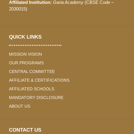
Affiliated Institution:
Garia Academy
(CBSE Code –
2030015)
QUICK LINKS
MISSION VISION
OUR PROGRAMS
CENTRAL COMMITTEE
AFFILIATE & CERTIFICATIONS
AFFILIATED SCHOOLS
MANDATORY DISCLOSURE
ABOUT US
CONTACT US