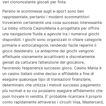
veri ciononostante giocati per finta.
Persino le scommesse sugli e-sport sono ben
rappresentate, pertanto i moderni scommettitori
troveranno certamente una cosa successo interessante.
La lobby vittoria CasinoMania è progettata per offrire
una navigazione fluida e agevole tra i numerosi giochi
disponibili. I giochi sono organizzati in chiare categorie
primarie e sottocategorie, rendendo facile reperire il
gioco desiderato. Le anteprime dei giochi vengono
effettuate visivamente accattivanti e discretamente
geniali da catturare l’attenzione del giocatore,
favorendo l’esperienza successo gioco. Casino Mania è
un casino italiani online deciso e affidabile a fine di
eseguire qualunque tipo di transazioni finanziarie,
determinato che utilizza i metodi successo pagamento
più normali e su cui possiamo eseguire affidamento che
puoi trovare in vendita. E’ probabile ricaricare il proprio
conto rapidamente attraverso i circuiti Visa, Mastercard,