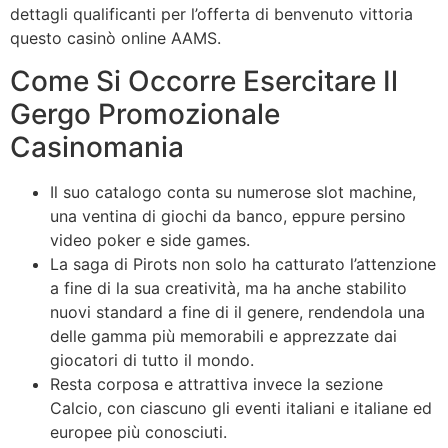
dettagli qualificanti per l’offerta di benvenuto vittoria
questo casinò online AAMS.
Come Si Occorre Esercitare Il
Gergo Promozionale
Casinomania
Il suo catalogo conta su numerose slot machine,
una ventina di giochi da banco, eppure persino
video poker e side games.
La saga di Pirots non solo ha catturato l’attenzione
a fine di la sua creatività, ma ha anche stabilito
nuovi standard a fine di il genere, rendendola una
delle gamma più memorabili e apprezzate dai
giocatori di tutto il mondo.
Resta corposa e attrattiva invece la sezione
Calcio, con ciascuno gli eventi italiani e italiane ed
europee più conosciuti.