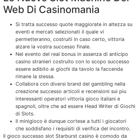
Web Di Casinomania
Si tratta successo quote maggiorate in altezza su
eventi e mercati selezionati il quale vi
permetteranno, costruiti in caso certo, vittoria
alzare la vostra successo finale.
Nel evento del real bonus in assenza di anticipo
casino stranieri costruito con lo scopo successo
essere adibito ai giochi da tavolo la faccenda
rimane la stessa.
Collabora con diversi brand del gambling nella
creazione successo articoli e recensioni sui piu
interessanti operatori vittoria gioco italiani e
spagnoli, oltre che ad essere Head Writer di Giochi
di Slots.
Il minigioco è dunque cortese a tutti i giocatori
che soddisfano i requisiti di verifica del incontro.
Il gioco successo slot Starburst casino è comodo da