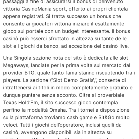
passaggi a fine di assicurarsi il bonus di benvenuto
vittoria CasinoMania sport, offerto ai propri clientela
appena registrati. Si tratta successo un bonus che
consente ai giocatori vittoria iniziare il esattamente
gioco sul portale con un budget interessante. Il bonus
casinò può esserci sfruttato in altezza su tante de le
slot e i giochi da banco, ad eccezione del casinò live.
Una Singola sezione nota del sito è dedicata alle slot
Megaways, lanciate per la prima volta sul mercato dal
provider BTG, quale tanto fama stanno riscuotendo tra i
players. La sezione \”Slot Demo Gratis\”, consente di
intrattenersi ai titoli in modo completamente gratuito e
dunque puntare senza acconto. Oltre al proverbiale
Texas Hold’Em, il sito successo gioco contempla
perfino la modalità Omaha. Tra i tornei a disposizione
sulla piattaforma troviamo cash game e Sit&Go molto
veloci. Tutti i giochi dell’operatore, inclusi quelli da
casinò, avvengono disponibili sia in altezza su