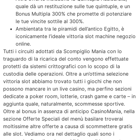
quale dà un restituzione sulle tue quintuple, e un
Bonus Multipla 300% che promette di potenziare
le tue vincite sottile al 300%.
Ambientata tra le piramidi dell’antico Egitto, è
iconicamente l’ideale vittoria slot machine negozio
online.
Tutti i circuiti adottati da Scompiglio Mania con lo
traguardo di la ricarica del conto vengono effettuate
protetti da sistemi crittografici con lo scopo di la
custodia delle operazioni. Oltre a un’ottima selezione
vittoria slot abbiamo trovato tutti i giochi che non
possono mancare in un live casino, ma perfino sezioni
dedicate a poker room, lotterie, crash game e carte – in
aggiunta quale, naturalmente, scommesse sportive.
Oltre al bonus in assenza di anticipo CasinoMania, nella
sezione Offerte Speciali del menù basilare troverai
moltissime altre offerte a causa di scommettere gratis
alle slot. Vediamo ora nel dettaglio quali sono i