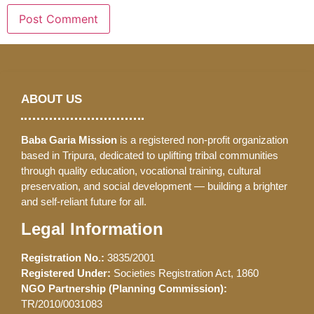
ABOUT US
Baba Garia Mission
is a registered non-profit organization
based in Tripura, dedicated to uplifting tribal communities
through quality education, vocational training, cultural
preservation, and social development — building a brighter
and self-reliant future for all.
Legal Information
Registration No.:
3835/2001
Registered Under:
Societies Registration Act, 1860
NGO Partnership (Planning Commission):
TR/2010/0031083