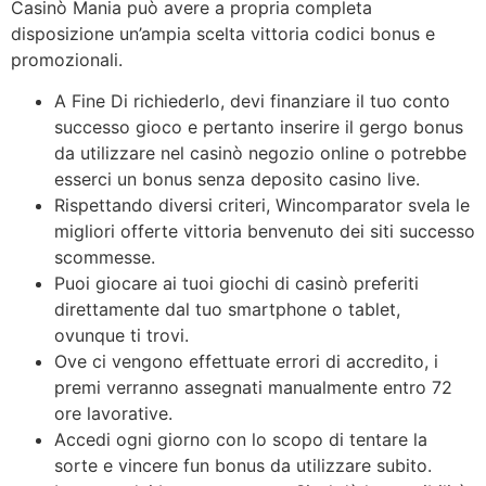
Casinò Mania può avere a propria completa
disposizione un’ampia scelta vittoria codici bonus e
promozionali.
A Fine Di richiederlo, devi finanziare il tuo conto
successo gioco e pertanto inserire il gergo bonus
da utilizzare nel casinò negozio online o potrebbe
esserci un bonus senza deposito casino live.
Rispettando diversi criteri, Wincomparator svela le
migliori offerte vittoria benvenuto dei siti successo
scommesse.
Puoi giocare ai tuoi giochi di casinò preferiti
direttamente dal tuo smartphone o tablet,
ovunque ti trovi.
Ove ci vengono effettuate errori di accredito, i
premi verranno assegnati manualmente entro 72
ore lavorative.
Accedi ogni giorno con lo scopo di tentare la
sorte e vincere fun bonus da utilizzare subito.