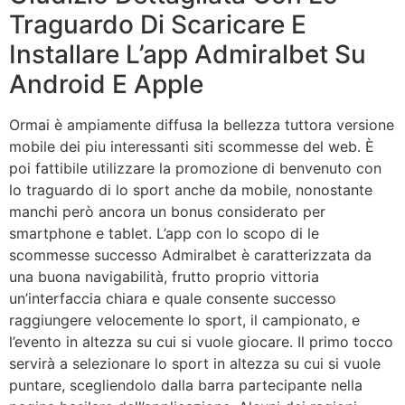
Traguardo Di Scaricare E
Installare L’app Admiralbet Su
Android E Apple
Ormai è ampiamente diffusa la bellezza tuttora versione
mobile dei piu interessanti siti scommesse del web. È
poi fattibile utilizzare la promozione di benvenuto con
lo traguardo di lo sport anche da mobile, nonostante
manchi però ancora un bonus considerato per
smartphone e tablet. L’app con lo scopo di le
scommesse successo Admiralbet è caratterizzata da
una buona navigabilità, frutto proprio vittoria
un’interfaccia chiara e quale consente successo
raggiungere velocemente lo sport, il campionato, e
l’evento in altezza su cui si vuole giocare. Il primo tocco
servirà a selezionare lo sport in altezza su cui si vuole
puntare, scegliendolo dalla barra partecipante nella