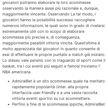
giocatori potranno elaborare le loro scommesse
osservando la maniera assai più razionale e, dunque,
maggiormente vincente. Osservando La tal modo, i
giocatori hanno la possibilità successo raccogliere
numerosi informazioni, le quali sono in grado di rivelarsi
estremamente utili con lo scopo di elaborare
scommesse più precise e, di conseguenza,
maggiormente passibili vittoria vincita. Quest’ultima è
molto apprezzata dai giocatori in quanto consente di
essi di effettuare le proprie puntate a match già iniziato.
Lo stesso vale persino con lo traguardo di sport come il
basket, tra i cui eventi più seguiti e famosi troviamo l’
NBA americana.
AdmiralBet è un sito scommesse quale ha meritato
rapidamente popolarità (inter. alla propria
interfaccia user-friendly e a una vasta raccolta
vittoria eventi sportivi su cui scommettere.
Perfino a fine di le scommesse ippiche, AdmiralBet