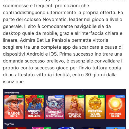
scommesse e frequenti promozioni che
contraddistinguono ulteriormente la propria offerta. Fa
parte del colosso Novomatic, leader nel gioco a livello
generale. Il sito è comodamente navigabile sia da
desktop quale da mobile, grazie all’interfaccia chiara e
lineare. AdmiralBet La Penisola permette vittoria
scegliere tra una completa app da scaricare a causa di
dispositivi Android e iOS. Prima successo inoltrare una
domanda successo prelievo, è essenziale convalidare il
proprio conto successo gioco per l’invio tuttora copia
di un attestato vittoria identità, entro 30 giorni dalla
iscrizione.