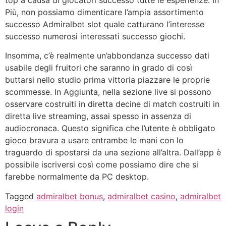
top a causa di giocatori successo tutte le esperienze. In
Più, non possiamo dimenticare l’ampia assortimento
successo Admiralbet slot quale catturano l’interesse
successo numerosi interessati successo giochi.
Insomma, c’è realmente un’abbondanza successo dati
usabile degli fruitori che saranno in grado di così
buttarsi nello studio prima vittoria piazzare le proprie
scommesse. In Aggiunta, nella sezione live si possono
osservare costruiti in diretta decine di match costruiti in
diretta live streaming, assai spesso in assenza di
audiocronaca. Questo significa che l’utente è obbligato
gioco bravura a usare entrambe le mani con lo
traguardo di spostarsi da una sezione all’altra. Dall’app è
possibile iscriversi così come possiamo dire che si
farebbe normalmente da PC desktop.
Tagged
admiralbet bonus
,
admiralbet casino
,
admiralbet
login