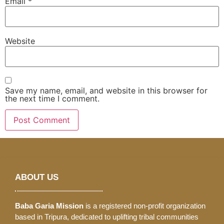
Email
*
Website
Save my name, email, and website in this browser for
the next time I comment.
ABOUT US
Baba Garia Mission
is a registered non-profit organization
based in Tripura, dedicated to uplifting tribal communities