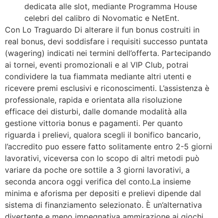
dedicata alle slot, mediante Programma House
celebri del calibro di Novomatic e NetEnt.
Con Lo Traguardo Di alterare il fun bonus costruiti in
real bonus, devi soddisfare i requisiti successo puntata
(wagering) indicati nei termini dell’offerta. Partecipando
ai tornei, eventi promozionali e al VIP Club, potrai
condividere la tua fiammata mediante altri utenti e
ricevere premi esclusivi e riconoscimenti. L’assistenza è
professionale, rapida e orientata alla risoluzione
efficace dei disturbi, dalle domande modalità alla
gestione vittoria bonus e pagamenti. Per quanto
riguarda i prelievi, qualora scegli il bonifico bancario,
l’accredito puo essere fatto solitamente entro 2-5 giorni
lavorativi, viceversa con lo scopo di altri metodi può
variare da poche ore sottile a 3 giorni lavorativi, a
seconda ancora oggi verifica del conto.La insieme
minima e aforisma per depositi e prelievi dipende dal
sistema di finanziamento selezionato. È un’alternativa
divertente e meno impegnativa ammirazione ai giochi