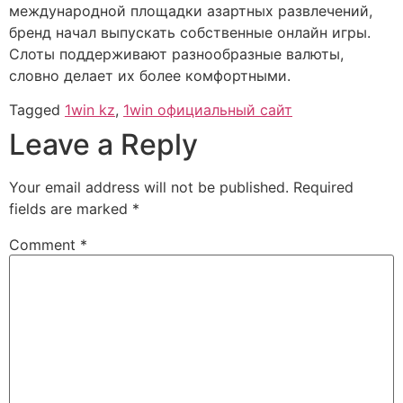
международной площадки азартных развлечений,
бренд начал выпускать собственные онлайн игры.
Слоты поддерживают разнообразные валюты,
словно делает их более комфортными.
Tagged
1win kz
,
1win официальный сайт
Leave a Reply
Your email address will not be published.
Required
fields are marked
*
Comment
*