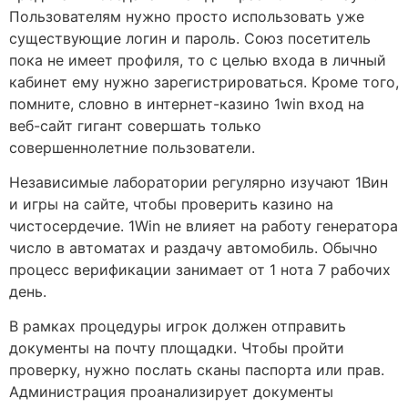
Пользователям нужно просто использовать уже
существующие логин и пароль. Союз посетитель
пока не имеет профиля, то с целью входа в личный
кабинет ему нужно зарегистрироваться. Кроме того,
помните, словно в интернет-казино 1win вход на
веб-сайт гигант совершать только
совершеннолетние пользователи.
Независимые лаборатории регулярно изучают 1Вин
и игры на сайте, чтобы проверить казино на
чистосердечие. 1Win не влияет на работу генератора
число в автоматах и раздачу автомобиль. Обычно
процесс верификации занимает от 1 нота 7 рабочих
день.
В рамках процедуры игрок должен отправить
документы на почту площадки. Чтобы пройти
проверку, нужно послать сканы паспорта или прав.
Администрация проанализирует документы