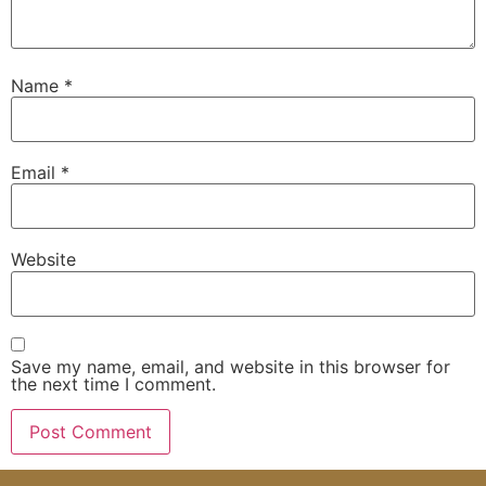
Name
*
Email
*
Website
Save my name, email, and website in this browser for
the next time I comment.