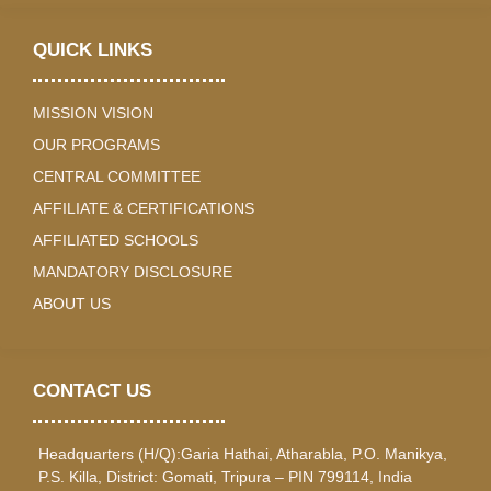
QUICK LINKS
MISSION VISION
OUR PROGRAMS
CENTRAL COMMITTEE
AFFILIATE & CERTIFICATIONS
AFFILIATED SCHOOLS
MANDATORY DISCLOSURE
ABOUT US
CONTACT US
Headquarters (H/Q):Garia Hathai, Atharabla, P.O. Manikya,
P.S. Killa, District: Gomati, Tripura – PIN 799114, India