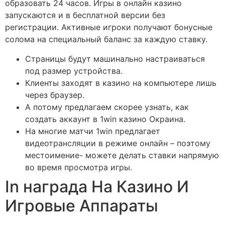
образовать 24 часов. Игры в онлайн казино
запускаются и в бесплатной версии без
регистрации. Активные игроки получают бонусные
солома на специальный баланс за каждую ставку.
Страницы будут машинально настраиваться
под размер устройства.
Клиенты заходят в казино на компьютере лишь
через браузер.
А потому предлагаем скорее узнать, как
создать аккаунт в 1win казино Окраина.
На многие матчи 1win предлагает
видеотрансляции в режиме онлайн – поэтому
местоимение- можете делать ставки напрямую
во время просмотра игры.
In награда На Казино И
Игровые Аппараты