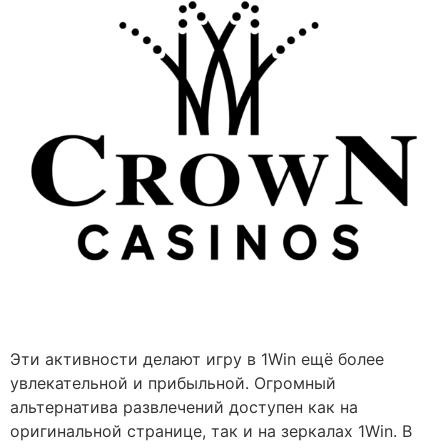
Эти активности делают игру в 1Win ещё более
увлекательной и прибыльной. Огромный
альтернатива развлечений доступен как на
оригинальной странице, так и на зеркалах 1Win. В