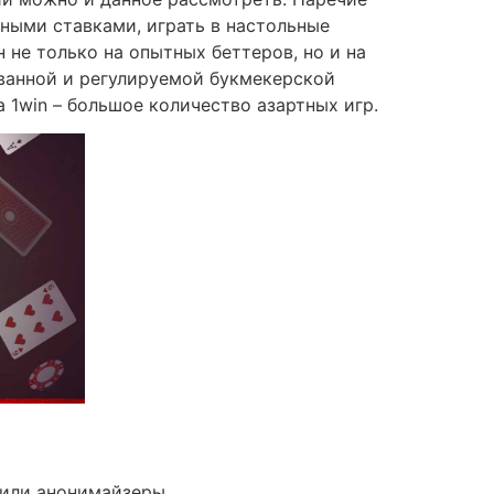
вными ставками, играть в настольные
 не только на опытных беттеров, но и на
ованной и регулируемой букмекерской
 1win – большое количество азартных игр.
 или анонимайзеры.