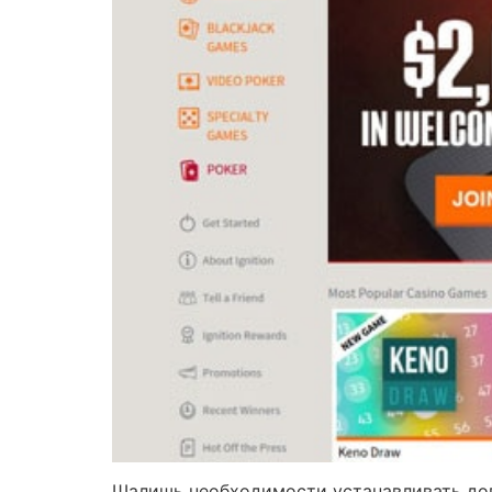
Шалишь необходимости устанавливать до