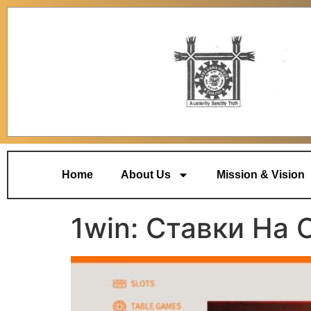
Home
About Us
Mission & Vision
1win: Ставки На