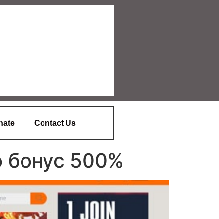
nate
Contact Us
о бонус 500%