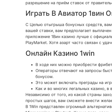
разрешение на приём ставок от правитель
Играть В Авиатор 1вин 
С Целью отыгрыша бонусных средств, вам 
вашей ставки, вам предполагает выплачен
приложение 1Вин казино лучше с официаль
PlayMarket. Хотя азарт часто связан с уд
Онлайн Казино 1win
В ходе них можно приобрести фрибет
Операторы отвечают на запросы быст
бонусом.
Это может включать прегр͏ады на игры
Как и во многих легальных казино, в
Независимо от того, из какой страны захо
простых шагов, вам сможете внести желае
В 1Win представлен огромный альтернатив