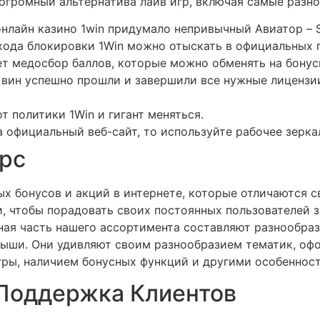
ь огромный альтернатива лайв игр, включая самые разн
онлайн казино 1win придумало непривычный Авиатор – S
хода блокировки 1Win можно отыскать в официальных 
т медосбор баллов, которые можно обменять на бонусы
1 в͏ин успешно прошли и завер͏шили все нужные лиценз
т пол͏итики 1Win и гигант меняться.
а официальный веб-сайт, то используйте рабочее зерка
рс
ых бонусов и акций в интернете, которые отличаются 
и, чтобы порадовать своих постоянных пользователей
вная часть нашего ассортимента составляют разнообра
рыши. Они удивляют своим разнообразием тематик, оф
гры, наличием бонусных функций и другими особеннос
Поддержка Клиентов