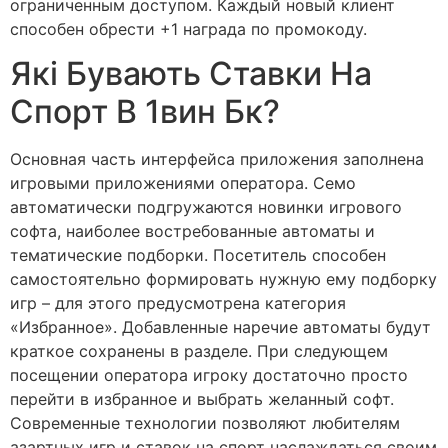
ограниченным доступом. Каждый новый клиент
способен обрести +1 награда по промокоду.
Які Бувають Ставки На
Спорт В 1вин Бк?
Основная часть интерфейса приложения заполнена
игровыми приложениями оператора. Семо
автоматически подгружаются новинки игрового
софта, наиболее востребованные автоматы и
тематические подборки. Посетитель способен
самостоятельно формировать нужную ему подборку
игр – для этого предусмотрена категория
«Избранное». Добавленные наречие автоматы будут
краткое сохранены в разделе. При следующем
посещении оператора игроку достаточно просто
перейти в избранное и выбрать желанный софт.
Современные технологии позволяют любителям
азартных игр и ставок на спорт наслаждаться своим