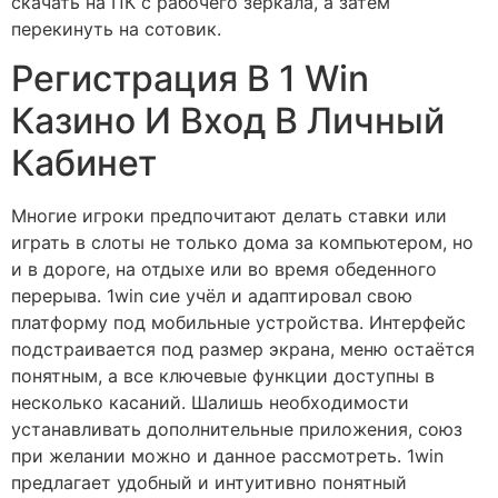
скачать на ПК с рабочего зеркала, а затем
перекинуть на сотовик.
Регистрация В 1 Win
Казино И Вход В Личный
Кабинет
Многие игроки предпочитают делать ставки или
играть в слоты не только дома за компьютером, но
и в дороге, на отдыхе или во время обеденного
перерыва. 1win сие учёл и адаптировал свою
платформу под мобильные устройства. Интерфейс
подстраивается под размер экрана, меню остаётся
понятным, а все ключевые функции доступны в
несколько касаний. Шалишь необходимости
устанавливать дополнительные приложения, союз
при желании можно и данное рассмотреть. 1win
предлагает удобный и интуитивно понятный