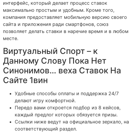
интерфейс, который делает процесс ставок
максимально простым и удобным. Кроме того,
компания предоставляет мобильную версию своего
сайта и приложения ради смартфонов, союз
позволяет делать ставки в наречие время и в любом
месте.
Виртуальный Спорт – к
Данному Слову Пока Нет
Синонимов… веха Ставок На
Сайте 1вин
Удобные способы оплаты и поддержка 24/7
делают игру комфортной.
Передо вами откроется подбор из 8 кейсов,
каждый предлог которых обязуется призы.
Ссылки ниже ведут на официальное зеркало, на
соответствующий раздел.