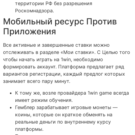
территории РФ без разрешения
Роскомнадзора.
Мобильный ресурс Против
Приложения
Все активные и завершенные ставки можно
отслеживать в разделе «Мои ставки». С Целью того
чтобы начать играть на 1win, необходимо
формировать аккаунт. Платформа предлагает ряд
вариантов регистрации, каждый предлог которых
занимает всего пару минут.
К тому же, возле провайдера 1win game всегда
имеет режим обучения.
Гемблер зарабатывает игровые монеты —
коины, которые он краткое обменять на
реальные деньги по внутреннему курсу
платформы.