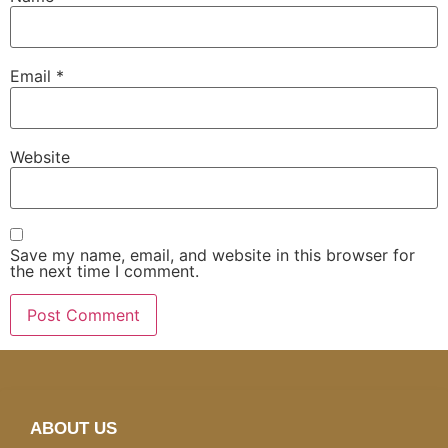
Email
*
Website
Save my name, email, and website in this browser for
the next time I comment.
ABOUT US