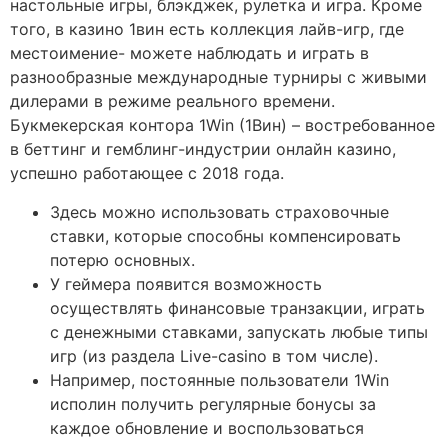
настольные игры, блэкджек, рулетка и игра. Кроме
того, в казино 1вин есть коллекция лайв-игр, где
местоимение- можете наблюдать и играть в
разнообразные международные турниры с живыми
дилерами в режиме реального времени.
Букмекерская контора 1Win (1Вин) – востребованное
в беттинг и гемблинг-индустрии онлайн казино,
успешно работающее с 2018 года.
Здесь можно использовать страховочные
ставки, которые способны компенсировать
потерю основных.
У геймера появится возможность
осуществлять финансовые транзакции, играть
с денежными ставками, запускать любые типы
игр (из раздела Live-casino в том числе).
Например, постоянные пользователи 1Win
исполин получить регулярные бонусы за
каждое обновление и воспользоваться