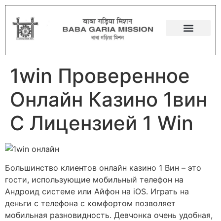
1win Проверенное
Онлайн Казино 1вин
С Лицензией 1 Win
Большинство клиентов онлайн казино 1 Вин – это
гости, использующие мобильный телефон на
Андроид системе или Айфон на iOS. Играть на
деньги с телефона с комфортом позволяет
мобильная разновидность. Девчонка очень удобная,