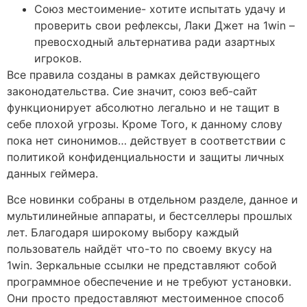
Союз местоимение- хотите испытать удачу и
проверить свои рефлексы, Лаки Джет на 1win –
превосходный альтернатива ради азартных
игроков.
Все правила созданы в рамках действующего
законодательства. Сие значит, союз веб-сайт
функционирует абсолютно легально и не тащит в
себе плохой угрозы. Кроме Того, к данному слову
пока нет синонимов… действует в соответствии с
политикой конфиденциальности и защиты личных
данных геймера.
Все новинки собраны в отдельном разделе, данное и
мультилинейные аппараты, и бестселлеры прошлых
лет. Благодаря широкому выбору каждый
пользователь найдёт что-то по своему вкусу на
1win. Зеркальные ссылки не представляют собой
программное обеспечение и не требуют установки.
Они просто предоставляют местоименное способ