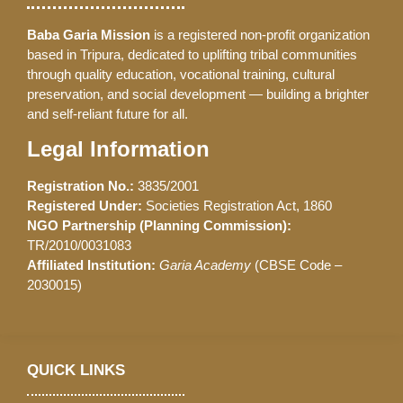
Baba Garia Mission
is a registered non-profit organization
based in Tripura, dedicated to uplifting tribal communities
through quality education, vocational training, cultural
preservation, and social development — building a brighter
and self-reliant future for all.
Legal Information
Registration No.:
3835/2001
Registered Under:
Societies Registration Act, 1860
NGO Partnership (Planning Commission):
TR/2010/0031083
Affiliated Institution:
Garia Academy
(CBSE Code –
2030015)
QUICK LINKS