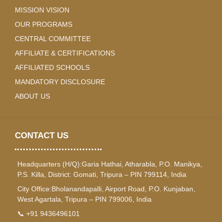
MISSION VISION
OUR PROGRAMS
CENTRAL COMMITTEE
AFFILIATE & CERTIFICATIONS
AFFILIATED SCHOOLS
MANDATORY DISCLOSURE
ABOUT US
CONTACT US
Headquarters (H/Q):Garia Hathai, Atharabla, P.O. Manikya,
P.S. Killa, District: Gomati, Tripura – PIN 799114, India
City Office:Bholanandapalli, Airport Road, P.O. Kunjaban,
West Agartala, Tripura – PIN 799006, India
📞 +91 9436496101