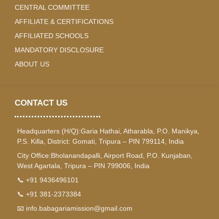
CENTRAL COMMITTEE
AFFILIATE & CERTIFICATIONS
AFFILIATED SCHOOLS
MANDATORY DISCLOSURE
ABOUT US
CONTACT US
Headquarters (H/Q):Garia Hathai, Atharabla, P.O. Manikya,
P.S. Killa, District: Gomati, Tripura – PIN 799114, India
City Office:Bholanandapalli, Airport Road, P.O. Kunjaban,
West Agartala, Tripura – PIN 799006, India
📞 +91 9436496101
📞 +91 381-2373384
📧 info.babagariamission@gmail.com