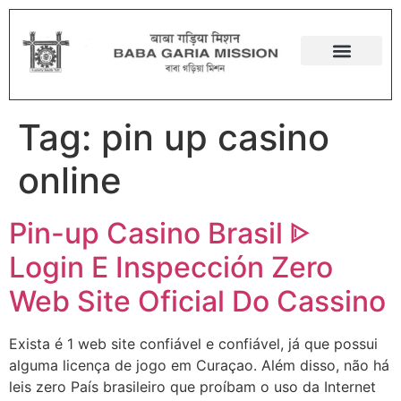
Tag:
pin up casino
online
Pin-up Casino Brasil ᐈ
Login E Inspección Zero
Web Site Oficial Do Cassino
Exista é 1 web site confiável e confiável, já que possui
alguma licença de jogo em Curaçao. Além disso, não há
leis zero País brasileiro que proíbam o uso da Internet