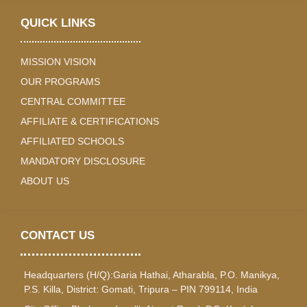
QUICK LINKS
MISSION VISION
OUR PROGRAMS
CENTRAL COMMITTEE
AFFILIATE & CERTIFICATIONS
AFFILIATED SCHOOLS
MANDATORY DISCLOSURE
ABOUT US
CONTACT US
Headquarters (H/Q):Garia Hathai, Atharabla, P.O. Manikya,
P.S. Killa, District: Gomati, Tripura – PIN 799114, India