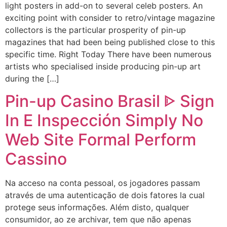
light posters in add-on to several celeb posters. An
exciting point with consider to retro/vintage magazine
collectors is the particular prosperity of pin-up
magazines that had been being published close to this
specific time. Right Today There have been numerous
artists who specialised inside producing pin-up art
during the […]
Pin-up Casino Brasil ᐈ Sign
In E Inspección Simply No
Web Site Formal Perform
Cassino
Na acceso na conta pessoal, os jogadores passam
através de uma autenticação de dois fatores la cual
protege seus informações. Além disto, qualquer
consumidor, ao ze archivar, tem que não apenas