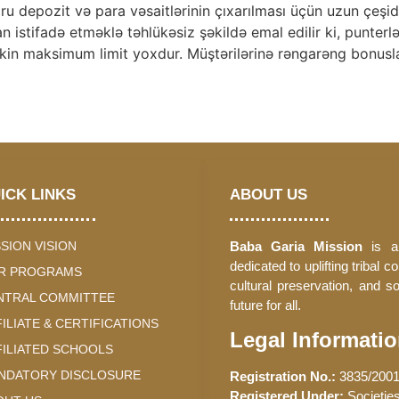
pozit və para vəsaitlərinin çıxarılması üçün uzun çeşiddə 
an istifadə etməklə təhlükəsiz şəkildə emal edilir ki, punte
kin maksimum limit yoxdur. Müştərilərinə rəngarəng bonuslar
ICK LINKS
ABOUT US
SION VISION
Baba Garia Mission
is a 
dedicated to uplifting tribal 
R PROGRAMS
cultural preservation, and s
NTRAL COMMITTEE
future for all.
ILIATE & CERTIFICATIONS
Legal Informati
FILIATED SCHOOLS
NDATORY DISCLOSURE
Registration No.:
3835/200
Registered Under:
Societies