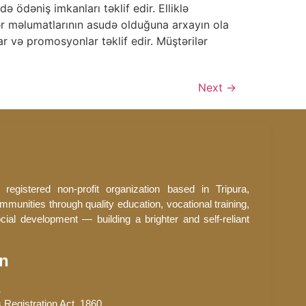
ödəniş imkanları təklif edir. Elliklə
rlər məlumatlarının asudə olduğuna arxayın ola
 və promosyonlar təklif edir. Müştərilər
Next
→
registered non-profit organization based in Tripura,
communities through quality education, vocational training,
ocial development — building a brighter and self-reliant
on
1
 Registration Act, 1860