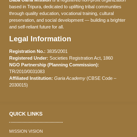
based in Tripura, dedicated to uplifting tribal communities
through quality education, vocational training, cultural
preservation, and social development — building a brighter
and self-reliant future for all.
Legal Information
Registration No.:
3835/2001
Registered Under:
Societies Registration Act, 1860
NGO Partnership (Planning Commission):
TR/2010/0031083
Affiliated Institution:
Garia Academy
(CBSE Code –
2030015)
QUICK LINKS
MISSION VISION