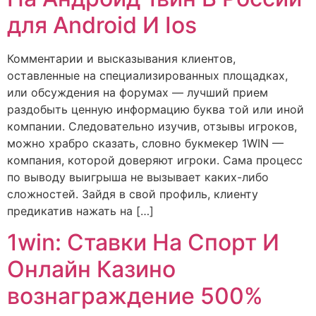
для Android И Ios
Комментарии и высказывания клиентов,
оставленные на специализированных площадках,
или обсуждения на форумах — лучший прием
раздобыть ценную информацию буква той или иной
компании. Следовательно изучив, отзывы игроков,
можно храбро сказать, словно букмекер 1WIN —
компания, которой доверяют игроки. Сама процесс
по выводу выигрыша не вызывает каких-либо
сложностей. Зайдя в свой профиль, клиенту
предикатив нажать на […]
1win: Ставки На Cпорт И
Онлайн Казино
вознаграждение 500%