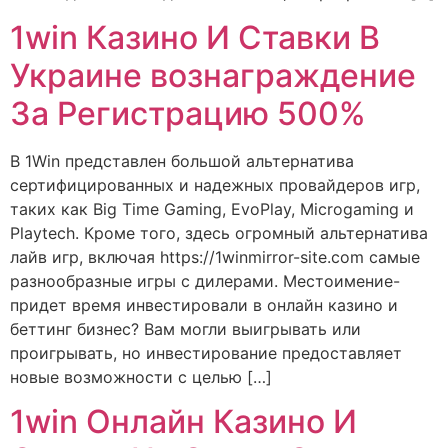
1win Казино И Ставки В
Украине вознаграждение
За Регистрацию 500%
В 1Win представлен большой альтернатива
сертифицированных и надежных провайдеров игр,
таких как Big Time Gaming, EvoPlay, Microgaming и
Playtech. Кроме того, здесь огромный альтернатива
лайв игр, включая https://1winmirror-site.com самые
разнообразные игры с дилерами. Местоимение-
придет время инвестировали в онлайн казино и
беттинг бизнес? Вам могли выигрывать или
проигрывать, но инвестирование предоставляет
новые возможности с целью […]
1win Онлайн Казино И