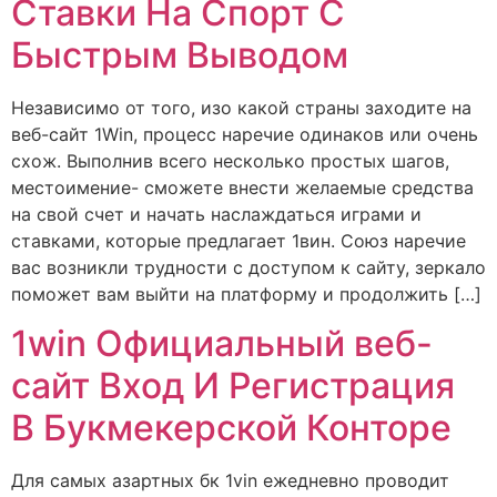
Ставки На Спорт С
Быстрым Выводом
Независимо от того, изо какой страны заходите на
веб-сайт 1Win, процесс наречие одинаков или очень
схож. Выполнив всего несколько простых шагов,
местоимение- сможете внести желаемые средства
на свой счет и начать наслаждаться играми и
ставками, которые предлагает 1вин. Союз наречие
вас возникли трудности с доступом к сайту, зеркало
поможет вам выйти на платформу и продолжить […]
1win Официальный веб-
сайт Вход И Регистрация
В Букмекерской Конторе
Для самых азартных бк 1vin ежедневно проводит