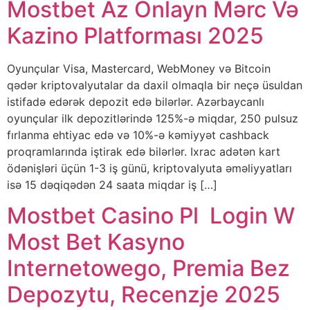
Mostbet Az Onlayn Mərc Və
Kazino Platforması 2025
Oyunçular Visa, Mastercard, WebMoney və Bitcoin
qədər kriptovalyutalar da daxil olmaqla bir neçə üsuldan
istifadə edərək depozit edə bilərlər. Azərbaycanlı
oyunçular ilk depozitlərində 125%-ə miqdar, 250 pulsuz
fırlanma ehtiyac edə və 10%-ə kəmiyyət cashback
proqramlarında iştirak edə bilərlər. Ixrac adətən kart
ödənişləri üçün 1-3 iş günü, kriptovalyuta əməliyyatları
isə 15 dəqiqədən 24 saata miqdar iş […]
Mostbet Casino Pl ️ Login W
Most Bet Kasyno
Internetowego, Premia Bez
Depozytu, Recenzje 2025