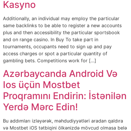
Kasyno
Additionally, an individual may employ the particular
same backlinks to be able to register a new accounts
plus and then accessibility the particular sportsbook
and on range casino. In Buy To take part in
tournaments, occupants need to sign up and pay
access charges or spot a particular quantity of
gambling bets. Competitions work for […]
Azərbaycanda Android Və
Ios üçün Mostbet
Proqramını Endirin: İstənilən
Yerdə Mərc Edin!
Bu addımları izləyərək, məhdudiyyətləri aradan qaldıra
və Mostbet iOS tətbiqini ölkənizdə mövcud olmasa belə