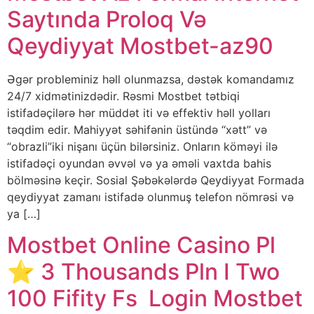
Saytında Proloq Və
Qeydiyyat Mostbet-az90
Əgər probleminiz həll olunmazsa, dəstək komandamız
24/7 xidmətinizdədir. Rəsmi Mostbet tətbiqi
istifadəçilərə hər müddət iti və effektiv həll yolları
təqdim edir. Mahiyyət səhifənin üstündə “xətt” və
“obrazli”iki nişanı üçün bilərsiniz. Onların köməyi ilə
istifadəçi oyundan əvvəl və ya əməli vaxtda bahis
bölməsinə keçir. Sosial Şəbəkələrdə Qeydiyyat Formada
qeydiyyat zamanı istifadə olunmuş telefon nömrəsi və
ya […]
Mostbet Online Casino Pl
⭐️ 3 Thousands Pln I Two
100 Fifity Fs ️ Login Mostbet