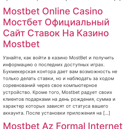
Mostbet Online Casino
Мостбет Официальный
Сайт Ставок На Казино
Mostbet
Узнайте, как войти в казино MostBet и получить
информацию о последних доступных играх.
Букмекерская контора дает вам возможность не
только делать ставки, но и наблюдать за ходом
соревнований через свое компьютерное
устройство. Кроме того, Mostbet радует своих
клиентов подарками на день рождения, сумма и
характер которых зависят от статуса вашего
аккаунта. После установки приложения на […]
Mostbet Az Formal Internet