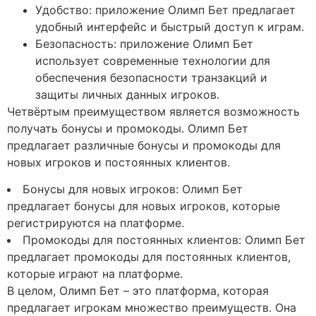
Удобство: приложение Олимп Бет предлагает
удобный интерфейс и быстрый доступ к играм.
Безопасность: приложение Олимп Бет
использует современные технологии для
обеспечения безопасности транзакций и
защиты личных данных игроков.
Четвёртым преимуществом является возможность
получать бонусы и промокоды. Олимп Бет
предлагает различные бонусы и промокоды для
новых игроков и постоянных клиентов.
Бонусы для новых игроков: Олимп Бет
предлагает бонусы для новых игроков, которые
регистрируются на платформе.
Промокоды для постоянных клиентов: Олимп Бет
предлагает промокоды для постоянных клиентов,
которые играют на платформе.
В целом, Олимп Бет – это платформа, которая
предлагает игрокам множество преимуществ. Она