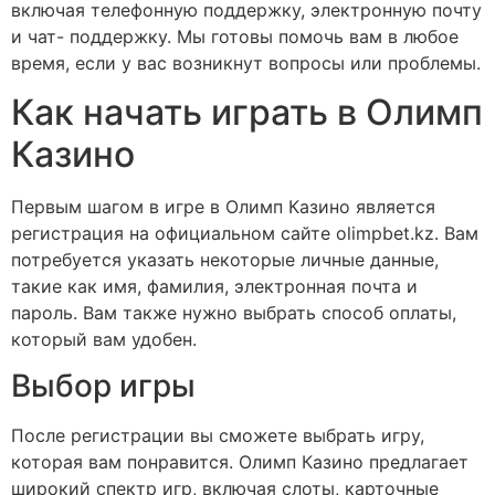
включая телефонную поддержку, электронную почту
и чат- поддержку. Мы готовы помочь вам в любое
время, если у вас возникнут вопросы или проблемы.
Как начать играть в Олимп
Казино
Первым шагом в игре в Олимп Казино является
регистрация на официальном сайте olimpbet.kz. Вам
потребуется указать некоторые личные данные,
такие как имя, фамилия, электронная почта и
пароль. Вам также нужно выбрать способ оплаты,
который вам удобен.
Выбор игры
После регистрации вы сможете выбрать игру,
которая вам понравится. Олимп Казино предлагает
широкий спектр игр, включая слоты, карточные