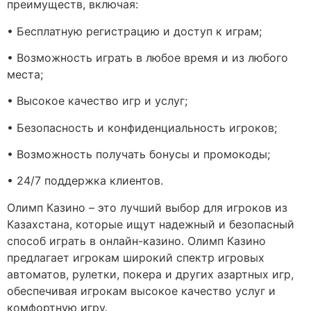
преимуществ, включая:
• Бесплатную регистрацию и доступ к играм;
• Возможность играть в любое время и из любого
места;
• Высокое качество игр и услуг;
• Безопасность и конфиденциальность игроков;
• Возможность получать бонусы и промокоды;
• 24/7 поддержка клиентов.
Олимп Казино – это лучший выбор для игроков из
Казахстана, которые ищут надежный и безопасный
способ играть в онлайн-казино. Олимп Казино
предлагает игрокам широкий спектр игровых
автоматов, рулетки, покера и других азартных игр,
обеспечивая игрокам высокое качество услуг и
комфортную игру.