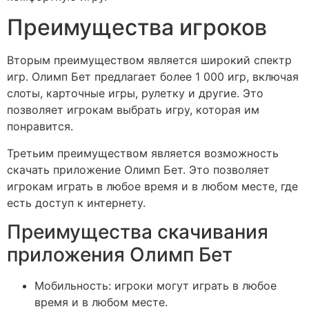
Преимущества игроков
Вторым преимуществом является широкий спектр
игр. Олимп Бет предлагает более 1 000 игр, включая
слоты, карточные игры, рулетку и другие. Это
позволяет игрокам выбрать игру, которая им
понравится.
Третьим преимуществом является возможность
скачать приложение Олимп Бет. Это позволяет
игрокам играть в любое время и в любом месте, где
есть доступ к интернету.
Преимущества скачивания
приложения Олимп Бет
Мобильность: игроки могут играть в любое
время и в любом месте.