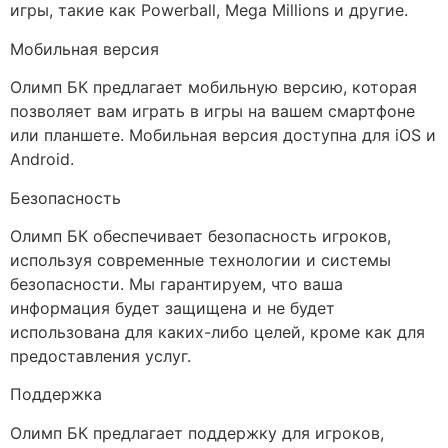
игры, такие как Powerball, Mega Millions и другие.
Мобильная версия
Олимп БК предлагает мобильную версию, которая
позволяет вам играть в игры на вашем смартфоне
или планшете. Мобильная версия доступна для iOS и
Android.
Безопасность
Олимп БК обеспечивает безопасность игроков,
используя современные технологии и системы
безопасности. Мы гарантируем, что ваша
информация будет защищена и не будет
использована для каких-либо целей, кроме как для
предоставления услуг.
Поддержка
Олимп БК предлагает поддержку для игроков,