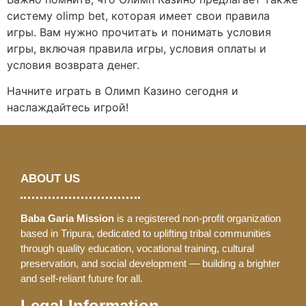
систему olimp bet, которая имеет свои правила
игры. Вам нужно прочитать и понимать условия
игры, включая правила игры, условия оплаты и
условия возврата денег.
Начните играть в Олимп Казино сегодня и
наслаждайтесь игрой!
ABOUT US
Baba Garia Mission
is a registered non-profit organization
based in Tripura, dedicated to uplifting tribal communities
through quality education, vocational training, cultural
preservation, and social development — building a brighter
and self-reliant future for all.
Legal Information