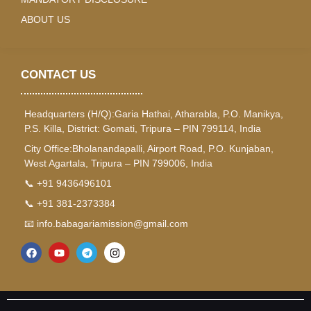
ABOUT US
CONTACT US
Headquarters (H/Q):Garia Hathai, Atharabla, P.O. Manikya,
P.S. Killa, District: Gomati, Tripura – PIN 799114, India
City Office:Bholanandapalli, Airport Road, P.O. Kunjaban,
West Agartala, Tripura – PIN 799006, India
📞 +91 9436496101
📞 +91 381-2373384
📧 info.babagariamission@gmail.com