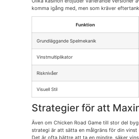
Olika kasinon erbjuder varierande versioner 
komma igång med, men som kräver eftertanke
Funktion
Grundläggande Spelmekanik
Vinstmultiplikator
Risknivåer
Visuell Stil
Strategier för att Max
Även om Chicken Road Game till stor del bygg
strategi är att sätta en målgräns för din vinst 
Det är ofta bättre att ta en mindre, säker vins