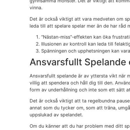
gynnsamma mönster. Det är viktigt att komma 
vinna.
Det är också viktigt att vara medveten om s
leda till att spelare spelar mer än de har råd
“Nästan-miss”-effekten kan öka frustrati
Illusionen av kontroll kan leda till felakti
Spänningen och upphetsningen kan vara
Ansvarsfullt Spelande
Ansvarsfullt spelande är av yttersta vikt nä
villig att spendera och håll dig till den. Anv
form av underhållning och inte som ett sätt at
Det är också viktigt att ta regelbundna pause
annat som du tycker om, som att träna, umgås 
uppslukad av spelandet.
Om du känner att du har problem med ditt spe