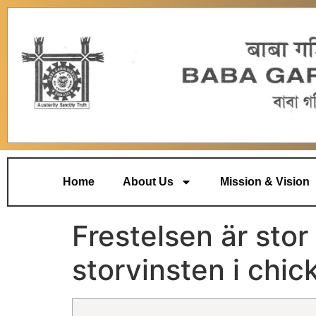
Home
About Us
Mission & Vision
Frestelsen är sto
storvinsten i chi