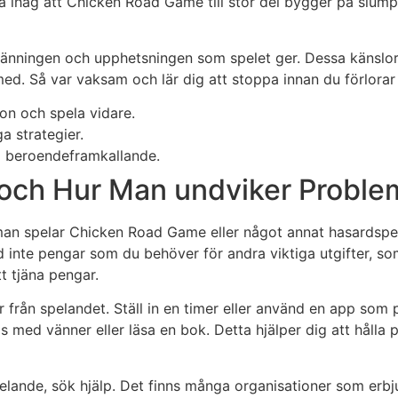
ihåg att Chicken Road Game till stor del bygger på slumpen
pänningen och upphetsningen som spelet ger. Dessa känslo
 med. Så var vaksam och lär dig att stoppa innan du förlorar
on och spela vidare.
ga strategier.
 beroendeframkallande.
 och Hur Man undviker Proble
r man spelar Chicken Road Game eller något annat hasardspe
änd inte pengar som du behöver för andra viktiga utgifter, s
t tjäna pengar.
r från spelandet. Ställ in en timer eller använd en app som
med vänner eller läsa en bok. Detta hjälper dig att hålla pe
lande, sök hjälp. Det finns många organisationer som erbj