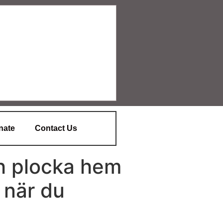
nate
Contact Us
ch plocka hem
 när du