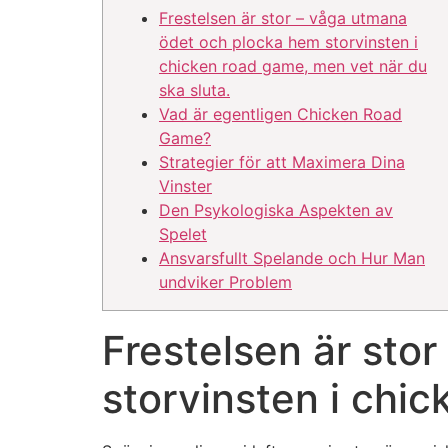
Frestelsen är stor – våga utmana
ödet och plocka hem storvinsten i
chicken road game, men vet när du
ska sluta.
Vad är egentligen Chicken Road
Game?
Strategier för att Maximera Dina
Vinster
Den Psykologiska Aspekten av
Spelet
Ansvarsfullt Spelande och Hur Man
undviker Problem
Frestelsen är sto
storvinsten i chi